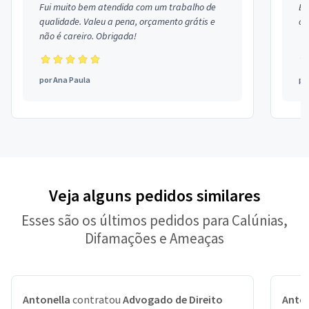
Fui muito bem atendida com um trabalho de
Ex
qualidade. Valeu a pena, orçamento grátis e
co
não é careiro. Obrigada!
por
Ana Paula
po
Veja alguns pedidos similares
Esses são os últimos pedidos para Calúnias,
Difamações e Ameaças
Antonella
contratou
Advogado de Direito
Anton