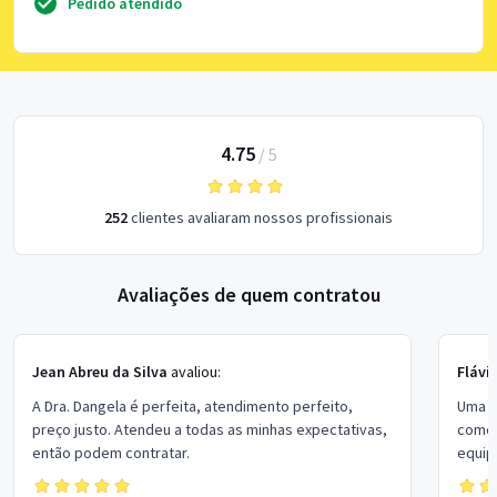
Pedido atendido
4.75
/
5
252
clientes avaliaram nossos profissionais
Avaliações de quem contratou
Jean Abreu da Silva
avaliou:
Flávi
A Dra. Dangela é perfeita, atendimento perfeito,
Uma e
preço justo. Atendeu a todas as minhas expectativas,
como 
então podem contratar.
equip