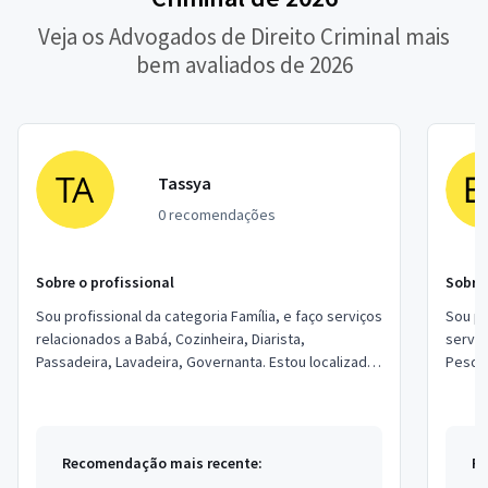
Veja os Advogados de Direito Criminal mais
bem avaliados de 2026
Tassya
0 recomendações
Sobre o profissional
Sobre 
Sou profissional da categoria Família, e faço serviços
Sou pr
relacionados a Babá, Cozinheira, Diarista,
serviç
Passadeira, Lavadeira, Governanta. Estou localizado
Pesqui
no bairro Santa Isabel em Viamão.
revisã
Recomendação mais recente:
Re