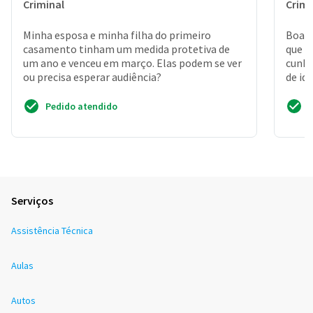
Criminal
Crimi
Minha esposa e minha filha do primeiro
Boa t
casamento tinham um medida protetiva de
que e
um ano e venceu em março. Elas podem se ver
cunha
ou precisa esperar audiência?
de id
intenç
Pedido atendido
Serviços
Assistência Técnica
Aulas
Autos