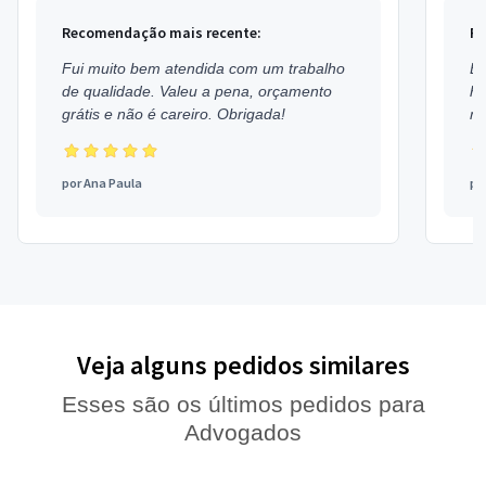
Recomendação mais recente:
Re
Fui muito bem atendida com um trabalho
Ex
de qualidade. Valeu a pena, orçamento
h
grátis e não é careiro. Obrigada!
mu
por
Ana Paula
po
Veja alguns pedidos similares
Esses são os últimos pedidos para
Advogados