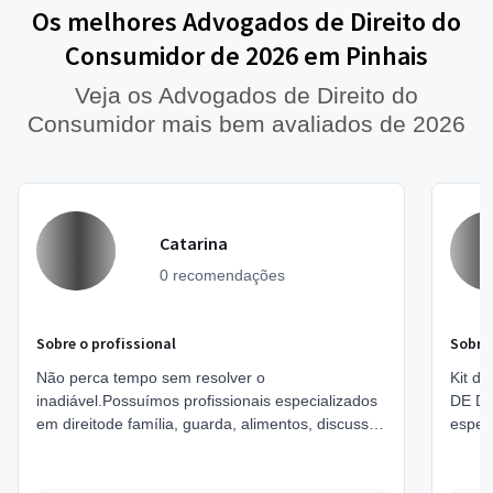
Os melhores Advogados de Direito do
Consumidor de 2026 em Pinhais
Veja os Advogados de Direito do
Consumidor mais bem avaliados de 2026
Catarina
0 recomendações
Sobre o profissional
Sobre 
Não perca tempo sem resolver o
Kit d
inadiável.Possuímos profissionais especializados
DE DI
em direitode família, guarda, alimentos, discussão
espec
devalores de pensão, exoneração de
área 
alimentos,inventários...
Espec