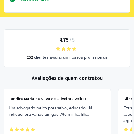
4.75
/
5
252
clientes avaliaram nossos profissionais
Avaliações de quem contratou
Jandira Maria da Silva de Oliveira
Gilbe
avaliou:
Um advogado muito prestativo, educado. Já
Extre
indiquei pra vários amigos. Até minha filha.
acadê
argum
convi