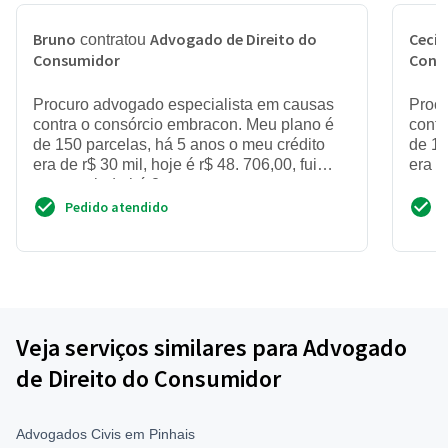
Bruno
Advogado de Direito do
Cecíl
contratou
Consumidor
Cons
Procuro advogado especialista em causas
Procu
contra o consórcio embracon. Meu plano é
contr
de 150 parcelas, há 5 anos o meu crédito
de 15
era de r$ 30 mil, hoje é r$ 48. 706,00, fui
era d
contemplado há 2 anos...
conte
Pedido atendido
Veja serviços similares para Advogado
de Direito do Consumidor
Advogados Civis em Pinhais