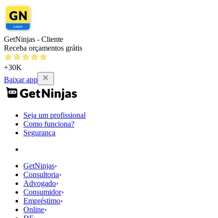
GetNinjas - Cliente
Receba orçamentos grátis
+30K
Baixar app
Seja um profissional
Como funciona?
Segurança
GetNinjas
›
Consultoria
›
Advogado
›
Consumidor
›
Empréstimo
›
Online
›