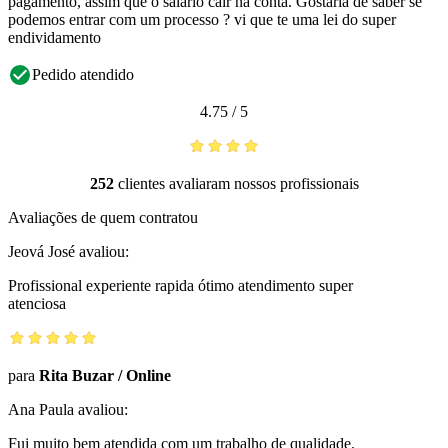
pagamento, assim que o salário cair na conta. Gostaria de saber se
podemos entrar com um processo ? vi que te uma lei do super
endividamento
Pedido atendido
4.75
/
5
252
clientes avaliaram nossos profissionais
Avaliações de quem contratou
Jeová José
avaliou:
Profissional experiente rapida ótimo atendimento super
atenciosa
para
Rita Buzar
/
Online
Ana Paula
avaliou:
Fui muito bem atendida com um trabalho de qualidade.