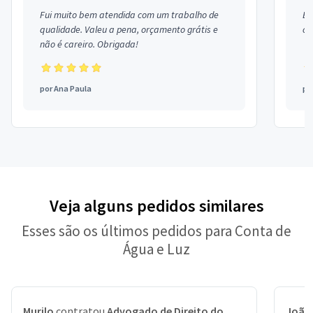
Fui muito bem atendida com um trabalho de
Ex
qualidade. Valeu a pena, orçamento grátis e
co
não é careiro. Obrigada!
por
Ana Paula
po
Veja alguns pedidos similares
Esses são os últimos pedidos para Conta de
Água e Luz
Murilo
contratou
Advogado de Direito do
João