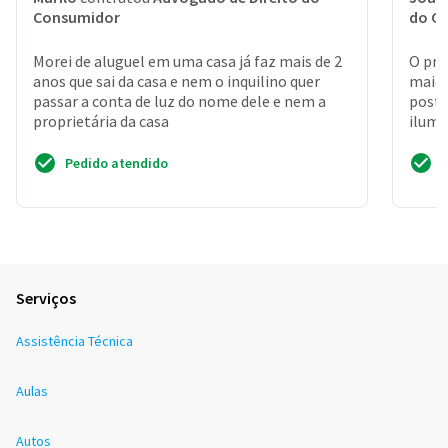
Consumidor
do C
Morei de aluguel em uma casa já faz mais de 2
O pro
anos que sai da casa e nem o inquilino quer
maior
passar a conta de luz do nome dele e nem a
poste
proprietária da casa
ilumi
e 30re
Pedido atendido
Serviços
Assistência Técnica
Aulas
Autos