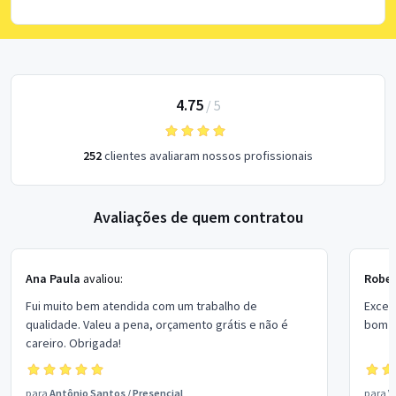
4.75
/
5
252
clientes avaliaram nossos profissionais
Avaliações de quem contratou
Ana Paula
avaliou:
Rober
Fui muito bem atendida com um trabalho de
Excel
qualidade. Valeu a pena, orçamento grátis e não é
bom p
careiro. Obrigada!
para
Antônio Santos
/
Presencial
para
V