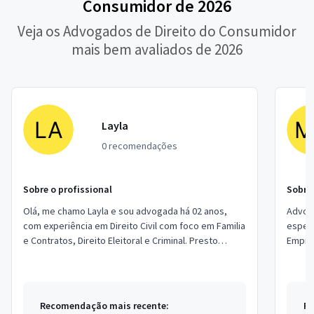
Consumidor de 2026
Veja os Advogados de Direito do Consumidor
mais bem avaliados de 2026
Layla
0 recomendações
Sobre o profissional
Sobre 
Olá, me chamo Layla e sou advogada há 02 anos,
Advoga
com experiência em Direito Civil com foco em Familia
especi
e Contratos, Direito Eleitoral e Criminal. Presto
Empres
serviços de forma remota para o Bra...
Trabal
Recomendação mais recente:
Re