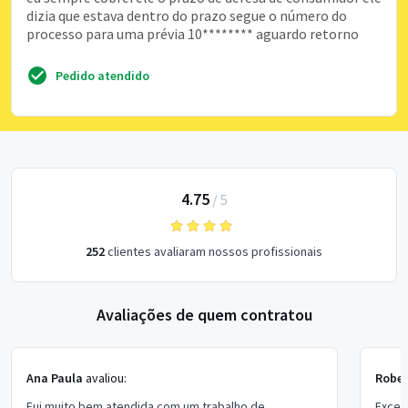
dizia que estava dentro do prazo segue o número do
processo para uma prévia 10******** aguardo retorno
Pedido atendido
4.75
/
5
252
clientes avaliaram nossos profissionais
Avaliações de quem contratou
Ana Paula
avaliou:
Rober
Fui muito bem atendida com um trabalho de
Excel