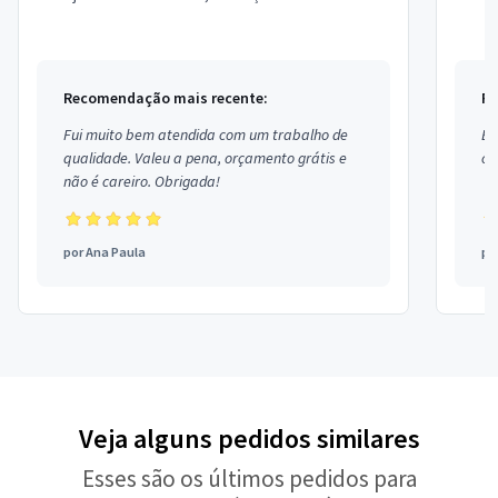
Estou localizado no bairro Colina de Lara...
Recomendação mais recente:
Re
Fui muito bem atendida com um trabalho de
Ex
qualidade. Valeu a pena, orçamento grátis e
co
não é careiro. Obrigada!
por
Ana Paula
po
Veja alguns pedidos similares
Esses são os últimos pedidos para