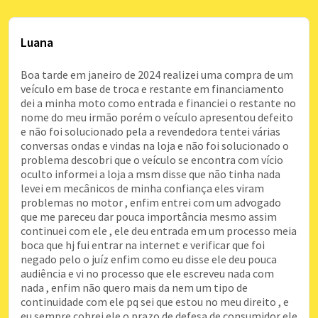
Luana
Boa tarde em janeiro de 2024 realizei uma compra de um
veículo em base de troca e restante em financiamento
dei a minha moto como entrada e financiei o restante no
nome do meu irmão porém o veículo apresentou defeito
e não foi solucionado pela a revendedora tentei várias
conversas ondas e vindas na loja e não foi solucionado o
problema descobri que o veículo se encontra com vício
oculto informei a loja a msm disse que não tinha nada
levei em mecânicos de minha confiança eles viram
problemas no motor , enfim entrei com um advogado
que me pareceu dar pouca importância mesmo assim
continuei com ele , ele deu entrada em um processo meia
boca que hj fui entrar na internet e verificar que foi
negado pelo o juíz enfim como eu disse ele deu pouca
audiência e vi no processo que ele escreveu nada com
nada , enfim não quero mais da nem um tipo de
continuidade com ele pq sei que estou no meu direito , e
eu sempre cobrei ele o prazo de defesa de consumidor ele