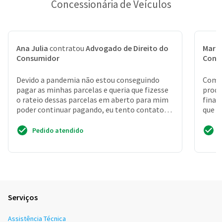
Concessionária de Veículos
Ana Julia
contratou
Advogado de Direito do
Mari
Consumidor
Cons
Devido a pandemia não estou conseguindo
Compr
pagar as minhas parcelas e queria que fizesse
produ
o rateio dessas parcelas em aberto para mim
finac
poder continuar pagando, eu tento contato
que e
com eles e não ...
kilom
Pedido atendido
Serviços
Assistência Técnica