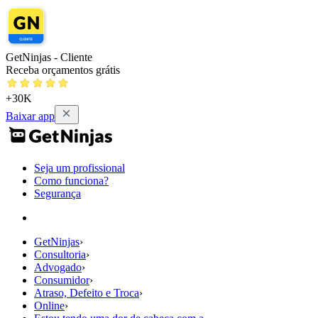
GetNinjas - Cliente
Receba orçamentos grátis
+30K
Baixar app
Seja um profissional
Como funciona?
Segurança
GetNinjas
›
Consultoria
›
Advogado
›
Consumidor
›
Atraso, Defeito e Troca
›
Online
›