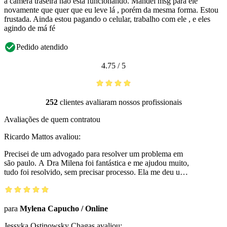
a câmera traseira não está funcionando. Mandei msg para ele
novamente que quer que eu leve lá , porém da mesma forma. Estou
frustada. Ainda estou pagando o celular, trabalho com ele , e eles
agindo de má fé
Pedido atendido
4.75
/
5
252
clientes avaliaram nossos profissionais
Avaliações de quem contratou
Ricardo Mattos
avaliou:
Precisei de um advogado para resolver um problema em
são paulo. A Dra Milena foi fantástica e me ajudou muito,
tudo foi resolvido, sem precisar processo. Ela me deu um
suporte juridico sem custos e foi otima. Agora vai ser ela
que chamarei Sempre que precisar. Obrigado Dra. Milena
para
Mylena Capucho
/
Online
Jessyka Ostinowsky Chagas
avaliou: