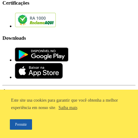
Certificações
Downloads
Este site usa cookies para garantir que você obtenha a melhor
Imprensa
experiência em nosso site.
Saiba mais
Termos de Uso
Política de Privacidade
Permitir
©2011 - 2026, GetNinjas LTDA. CNPJ 55.744.877/0001-89 - Rua
Dr. Fernandes Coelho, 85 - 3º andar - São Paulo/SP - Brasil