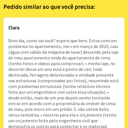
Pedido similar ao que você precisa:
Clara
Bom dia, como vai você? espero que bem. Estou com um
problema no apartamento, irei • em março de 2023, caiu
(água com sabão da máquina de lavar) descendo pela laje
do meu apartamento vinda do apartamento de cima.
(tenho fotos e vídeos para comprovar). • minha laje, no
decorrer desse um ano está a ponto de cair, toda
deslocada, ferragens deterioradas e umidade presente
nas estruturas (comprovadas por fotos), resumindo está
com problemas estruturais (tenho relatório técnico
feito por um engenhiero civil sobre essa situação). •
desde então, mais de um ano depois venho tentando
entrar em acordo com a proprietária do imóvel de cima
do meu, pois moro em um prédio. E não obtive êxito
nessa tentativa. • mostrei para ela o orçamento (tenho
um orçamento feito pelo engenheiro civil que
demonstra os custos para consertar e os materiais