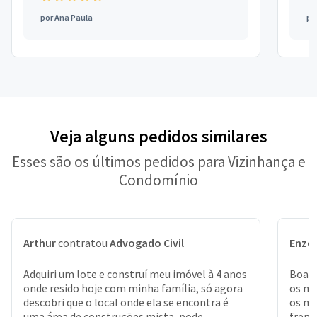
por
Ana Paula
po
Veja alguns pedidos similares
Esses são os últimos pedidos para Vizinhança e
Condomínio
Arthur
contratou
Advogado Civil
Enzo
Adquiri um lote e construí meu imóvel à 4 anos
Boa n
onde resido hoje com minha família, só agora
os me
descobri que o local onde ela se encontra é
os me
uma área de construções mista, pode
frent