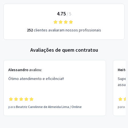
4.75
/
5
252
clientes avaliaram nossos profissionais
Avaliações de quem contratou
Alessandro
avaliou:
Heito
Ótimo atendimento e eficiência!!
Super
assun
para
Beatriz Carolinne de Almeida Lima
/
Online
para
J