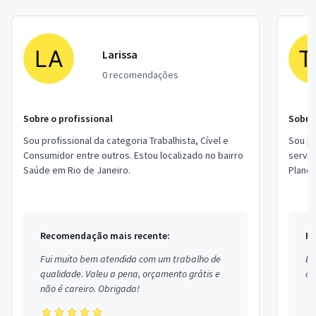
Larissa
0 recomendações
Sobre o profissional
Sobre 
Sou profissional da categoria Trabalhista, Cível e
Sou pr
Consumidor entre outros. Estou localizado no bairro
servi
Saúde em Rio de Janeiro.
Planej
Estou 
Recomendação mais recente:
Re
Fui muito bem atendida com um trabalho de
Ex
qualidade. Valeu a pena, orçamento grátis e
co
não é careiro. Obrigada!