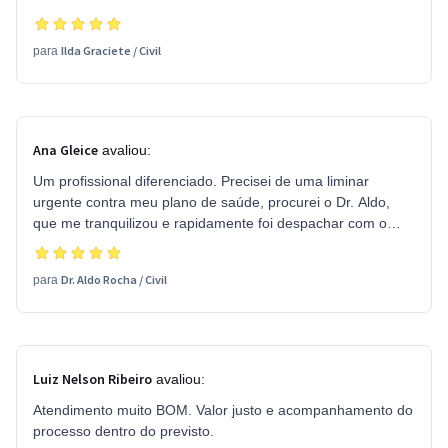
Ilda Graciete
/
Civil
para
Ana Gleice
avaliou:
Um profissional diferenciado. Precisei de uma liminar
urgente contra meu plano de saúde, procurei o Dr. Aldo,
que me tranquilizou e rapidamente foi despachar com o
juiz. Por fim, obtivemos a decisão no mesmo dia. Irei
recomendar à todos que precisarem de um advogado e
Dr. Aldo Rocha
/
Civil
para
aqui no GetNinjas. Podem contratar sem medo que é
certeza de solução!
Luiz Nelson Ribeiro
avaliou:
Atendimento muito BOM. Valor justo e acompanhamento do
processo dentro do previsto.