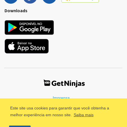
Downloads
Imprensa
Termos de Uso
Política de Privacidade
Este site usa cookies para garantir que você obtenha a
melhor experiência em nosso site.
Saiba mais