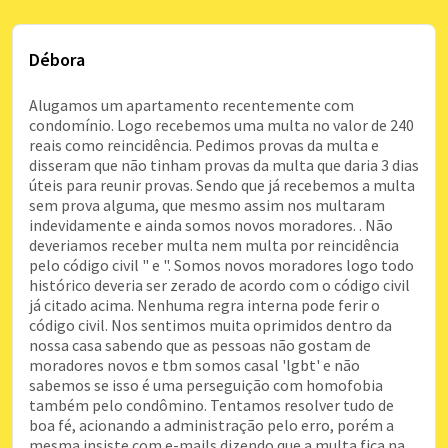
Débora
Alugamos um apartamento recentemente com
condomínio. Logo recebemos uma multa no valor de 240
reais como reincidência. Pedimos provas da multa e
disseram que não tinham provas da multa que daria 3 dias
úteis para reunir provas. Sendo que já recebemos a multa
sem prova alguma, que mesmo assim nos multaram
indevidamente e ainda somos novos moradores. . Não
deveriamos receber multa nem multa por reincidência
pelo código civil " e ". Somos novos moradores logo todo
histórico deveria ser zerado de acordo com o código civil
já citado acima. Nenhuma regra interna pode ferir o
código civil. Nos sentimos muita oprimidos dentro da
nossa casa sabendo que as pessoas não gostam de
moradores novos e tbm somos casal 'lgbt' e não
sabemos se isso é uma perseguição com homofobia
também pelo condômino. Tentamos resolver tudo de
boa fé, acionando a administração pelo erro, porém a
mesma insiste com e-mails dizendo que a multa fica na