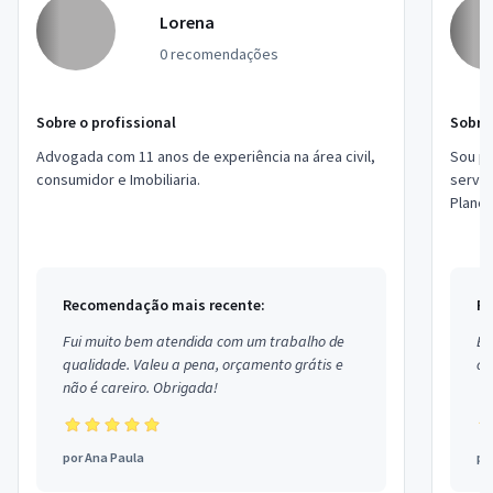
Lorena
0 recomendações
Sobre o profissional
Sobre 
Advogada com 11 anos de experiência na área civil,
Sou pr
consumidor e Imobiliaria.
servi
Planej
Estou 
Recomendação mais recente:
Re
Fui muito bem atendida com um trabalho de
Ex
qualidade. Valeu a pena, orçamento grátis e
co
não é careiro. Obrigada!
por
Ana Paula
po