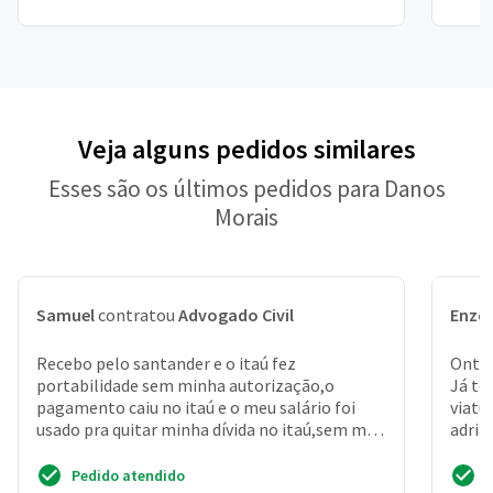
Veja alguns pedidos similares
Esses são os últimos pedidos para Danos
Morais
Samuel
contratou
Advogado Civil
Enzo
Recebo pelo santander e o itaú fez
Ontem
portabilidade sem minha autorização,o
Já te
pagamento caiu no itaú e o meu salário foi
viatu
usado pra quitar minha dívida no itaú,sem me
adria
consultar
Pedido atendido