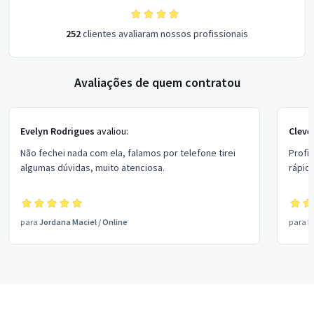
252
clientes avaliaram nossos profissionais
Avaliações de quem contratou
Evelyn Rodrigues
avaliou:
Cleve
Não fechei nada com ela, falamos por telefone tirei
Profi
algumas dúvidas, muito atenciosa.
para
Jordana Maciel
/
Online
para
E