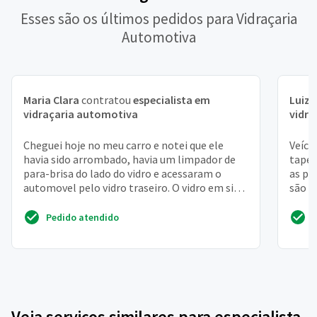
Esses são os últimos pedidos para Vidraçaria
Automotiva
Maria Clara
contratou
especialista em
Luiz 
vidraçaria automotiva
vidra
Cheguei hoje no meu carro e notei que ele
Veícu
havia sido arrombado, havia um limpador de
tapeç
para-brisa do lado do vidro e acessaram o
as po
automovel pelo vidro traseiro. O vidro em si
são f
nao quebrou por...
Pedido atendido
Veja serviços similares para especialista