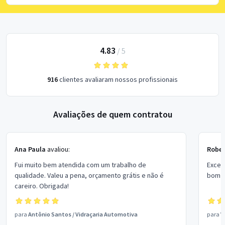
4.83
/
5
916
clientes avaliaram nossos profissionais
Avaliações de quem contratou
Ana Paula
avaliou:
Rober
Fui muito bem atendida com um trabalho de
Excel
qualidade. Valeu a pena, orçamento grátis e não é
bom p
careiro. Obrigada!
para
Antônio Santos
/
Vidraçaria Automotiva
para
V