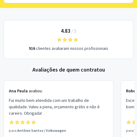
4.83
/
5
916
clientes avaliaram nossos profissionais
Avaliações de quem contratou
Ana Paula
avaliou:
Rober
Fui muito bem atendida com um trabalho de
Excel
qualidade. Valeu a pena, orçamento grátis e não é
bom p
careiro. Obrigada!
para
Antônio Santos
/
Volkswagen
para
V