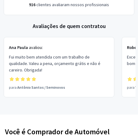
916
clientes avaliaram nossos profissionais
Avaliações de quem contratou
Ana Paula
avaliou:
Rober
Fui muito bem atendida com um trabalho de
Excel
qualidade. Valeu a pena, orçamento grátis e não é
bom p
careiro. Obrigada!
para
Antônio Santos
/
Seminovos
para
V
Você é Comprador de Automóvel