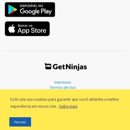
Imprensa
Termos de Uso
Política de Privacidade
Este site usa cookies para garantir que você obtenha a melhor
experiência em nosso site.
Saiba mais
©2011 - 2026, GetNinjas LTDA. CNPJ 55.744.877/0001-89 - Rua Dr.
Permitir
Fernandes Coelho, 85 - 3º andar - São Paulo/SP - Brasil