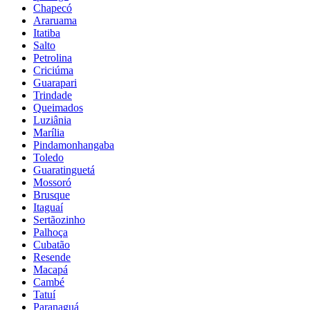
Chapecó
Araruama
Itatiba
Salto
Petrolina
Criciúma
Guarapari
Trindade
Queimados
Luziânia
Marília
Pindamonhangaba
Toledo
Guaratinguetá
Mossoró
Brusque
Itaguaí
Sertãozinho
Palhoça
Cubatão
Resende
Macapá
Cambé
Tatuí
Paranaguá