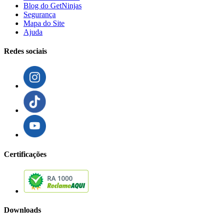
Blog do GetNinjas
Segurança
Mapa do Site
Ajuda
Redes sociais
Certificações
Downloads