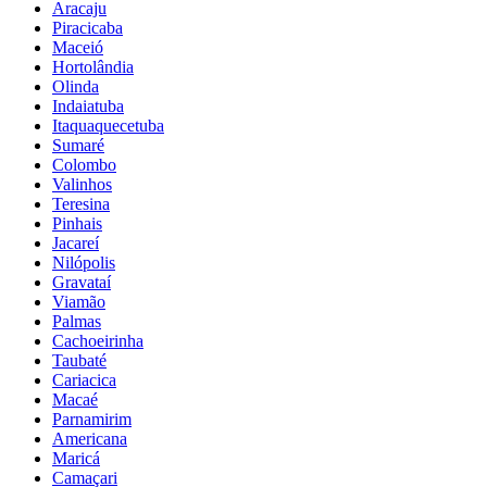
Aracaju
Piracicaba
Maceió
Hortolândia
Olinda
Indaiatuba
Itaquaquecetuba
Sumaré
Colombo
Valinhos
Teresina
Pinhais
Jacareí
Nilópolis
Gravataí
Viamão
Palmas
Cachoeirinha
Taubaté
Cariacica
Macaé
Parnamirim
Americana
Maricá
Camaçari