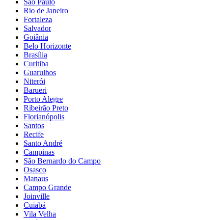
São Paulo
Rio de Janeiro
Fortaleza
Salvador
Goiânia
Belo Horizonte
Brasília
Curitiba
Guarulhos
Niterói
Barueri
Porto Alegre
Ribeirão Preto
Florianópolis
Santos
Recife
Santo André
Campinas
São Bernardo do Campo
Osasco
Manaus
Campo Grande
Joinville
Cuiabá
Vila Velha