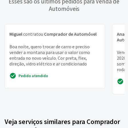
Esses são os últimos pedidos para Venda de
Automóveis
Miguel
contratou
Comprador de Automóvel
Ana 
Auto
Boa noite, quero trocar de carro e preciso
vender a montana para usar o valor como
Vendo
entrada no novo veículo. Cor preta, flex,
2020 
direção, vidro elétrico e ar condicionado
som 
rodad
ok
Pedido atendido
Veja serviços similares para Comprador