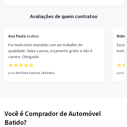
Avaliações de quem contratou
Ana Paula
avaliou:
Rober
Fui muito bem atendida com um trabalho de
Excel
qualidade. Valeu a pena, orçamento grátis e não é
bom p
careiro. Obrigada!
para
Antônio Santos
/
Batidos
para
V
Você é Comprador de Automóvel
Batido?