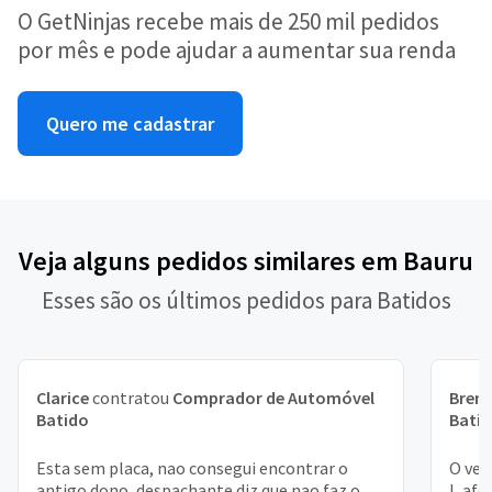
O GetNinjas recebe mais de 250 mil pedidos
por mês e pode ajudar a aumentar sua renda
Quero me cadastrar
Veja alguns pedidos similares em Bauru
Esses são os últimos pedidos para Batidos
Clarice
contratou
Comprador de Automóvel
Bren
Batido
Bati
Esta sem placa, nao consegui encontrar o
O veí
antigo dono, despachante diz que nao faz o
l, afe