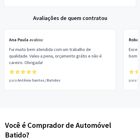
Avaliações de quem contratou
Ana Paula
avaliou:
Rober
Fui muito bem atendida com um trabalho de
Excel
qualidade. Valeu a pena, orçamento grátis e não é
bom p
careiro. Obrigada!
para
Antônio Santos
/
Batidos
para
V
Você é Comprador de Automóvel
Batido?