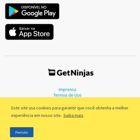
Imprensa
Termos de Uso
Política de Privacidade
Este site usa cookies para garantir que você obtenha a melhor
experiência em nosso site.
Saiba mais
©2011 - 2026, GetNinjas LTDA. CNPJ 55.744.877/0001-89 - Rua Dr.
Permitir
Fernandes Coelho, 85 - 3º andar - São Paulo/SP - Brasil