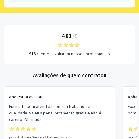
4.83
/
5
916
clientes avaliaram nossos profissionais
Avaliações de quem contratou
Ana Paula
avaliou:
Rober
Fui muito bem atendida com um trabalho de
Excel
qualidade. Valeu a pena, orçamento grátis e não é
bom p
careiro. Obrigada!
para
Antônio Santos
/
Automóveis
para
V