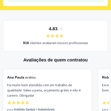
4.83
/
5
clientes avaliaram nossos profissionais
916
Avaliações de quem contratou
avaliou:
Ana Paula
Rober
Fui muito bem atendida com um trabalho de
Excel
qualidade. Valeu a pena, orçamento grátis e não é
bom p
careiro. Obrigada!
para
para
Antônio Santos
/
Automóveis
V