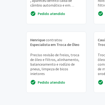
, apareceu defeito caixa de
noit
câmbio automático e em
filt
seguida volto ao normal e tá
Pedido atendido
normal mas tô preoc...
Henrique
contratou
Cau
Especialista em Troca de Óleo
Troc
Preciso revisão de freios, troca
Troc
de óleo e filtros, alinhamento,
óleo
balanceamento e rodízio de
comb
pneus, limpeza de bicos
de m
injetores
pro
Pedido atendido