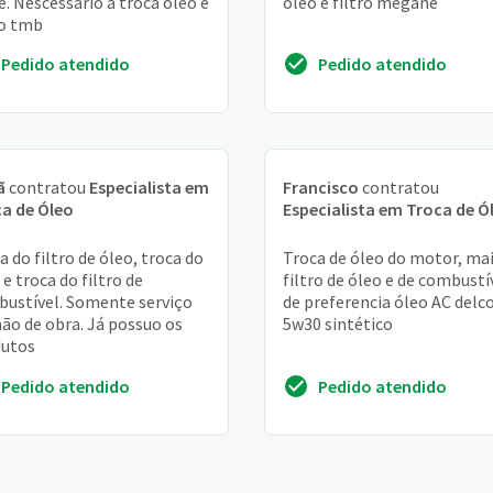
e. Nescessario a troca oleo e
óleo e filtro megane
ro tmb
Pedido atendido
Pedido atendido
ã
contratou
Especialista em
Francisco
contratou
a de Óleo
Especialista em Troca de Ó
a do filtro de óleo, troca do
Troca de óleo do motor, ma
 e troca do filtro de
filtro de óleo e de combustí
ustível. Somente serviço
de preferencia óleo AC delc
ão de obra. Já possuo os
5w30 sintético
dutos
Pedido atendido
Pedido atendido