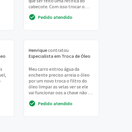
que ser feito uma retifica do
cabeçote. Com isso trocar o
oleo do motor, e tem uma peca
Pedido atendido
que esta vasando agua
Henrique
contratou
leo
Especialista em Troca de Óleo
is
Meu carro entrou água da
vel,
enchente preciso arreia o óleo
o
por um novo troca o filtro do
óleo limpar as velas ver se ele
vai funcionar ops a chave não foi
virada ver se tem como
Pedido atendido
aproveitar o...