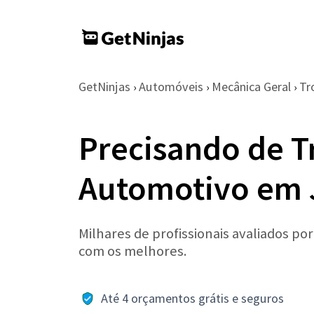
GetNinjas
Automóveis
Mecânica Geral
Tr
›
›
›
Precisando de T
Automotivo em J
Milhares de profissionais avaliados po
com os melhores.
Até 4 orçamentos grátis e seguros