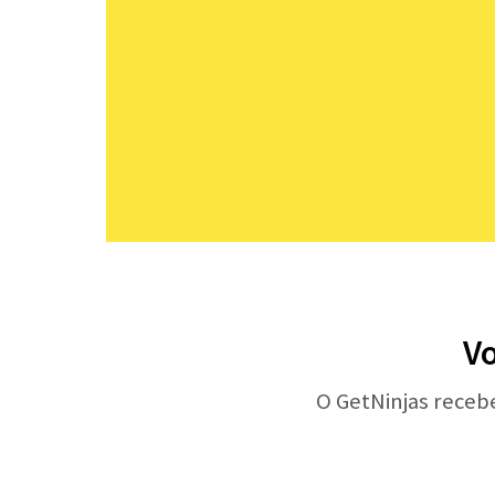
Vo
O GetNinjas receb