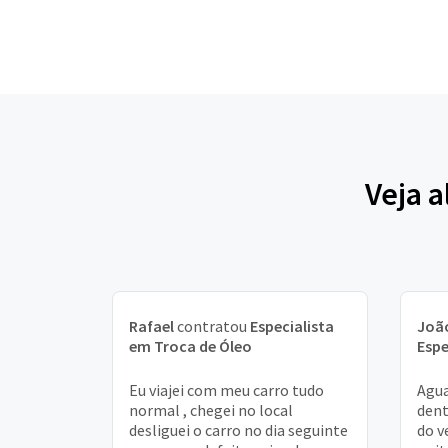
Veja a
Rafael
contratou
Especialista
João
em Troca de Óleo
Espe
Eu viajei com meu carro tudo
Agua
normal , chegei no local
dent
desliguei o carro no dia seguinte
do v