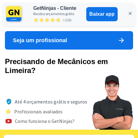
GetNinjas - Cliente
Receba orçamentos grátis
Baixar app
Entrar
+30K
Seja um profissional
Precisando de Mecânicos em
Limeira?
Até 4 orçamentos grátis e seguros
Profissionais avaliados
Como funciona o GetNinjas?