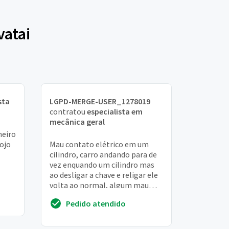
vatai
sta
LGPD-MERGE-USER_1278019
contratou
especialista em
mecânica geral
neiro
ojo
Mau contato elétrico em um
cilindro, carro andando para de
vez enquando um cilindro mas
ao desligar a chave e religar ele
volta ao normal, algum mau
contato elétrico
Pedido atendido
aparentemente, já tro...