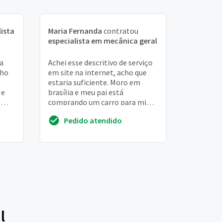
lista
Maria Fernanda
contratou
especialista em mecânica geral
a
Achei esse descritivo de serviço
nho
em site na internet, acho que
estaria suficiente. Moro em
 e
brasília e meu pai está
e
comprando um carro para mim
 está
no rio de janeiro. Abaixo estão
Pedido atendido
os serviços ...
l