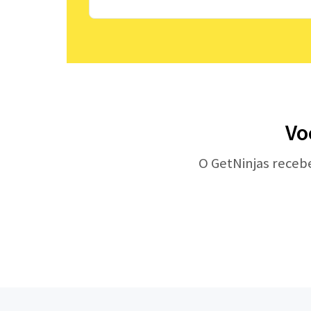
Vo
O GetNinjas receb