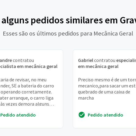
 alguns pedidos similares em Gra
Esses são os últimos pedidos para Mecânica Geral
xandre
contratou
Gabriel
contratou
especiali
cialista em mecânica geral
em mecânica geral
aria de revisar, no meu
Preciso mesmo é de um tor
nder, SE a bateria do carro
mecanico,para sacar um est
 operando corretamente.
quebrado de uma caixa de
ater arranque, o carro liga
marcha
às vezes demora alguns
ndos. . . E o rádio, que antes
Pedido atendido
Pedido atendido
...