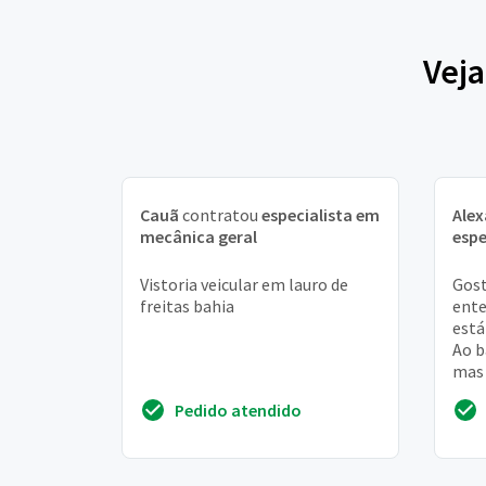
Veja
Cauã
contratou
especialista em
Ale
mecânica geral
espe
Vistoria veicular em lauro de
Gost
freitas bahia
ente
está
Ao b
mas 
segu
Pedido atendido
funci