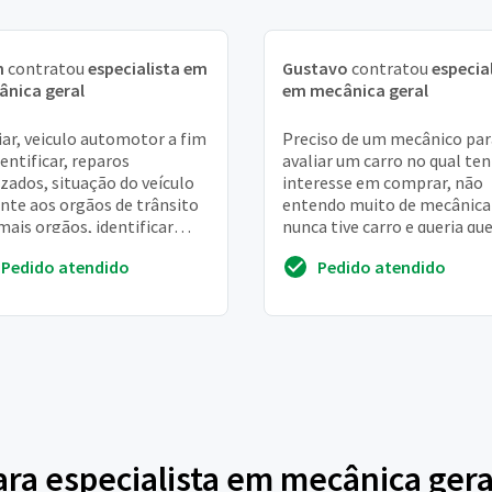
n
contratou
especialista em
Gustavo
contratou
especia
nica geral
em mecânica geral
iar, veiculo automotor a fim
Preciso de um mecânico par
dentificar, reparos
avaliar um carro no qual te
izados, situação do veículo
interesse em comprar, não
nte aos orgãos de trânsito
entendo muito de mecânica
mais orgãos, identificar
nunca tive carro e queria qu
íveis restrições e
alguém avaliasse se o carro
Pedido atendido
Pedido atendido
rmações do ...
em boas con...
para especialista em mecânica gera