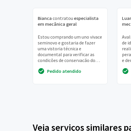
Bianca
contratou
especialista
Lua
em mecânica geral
mecâ
Estou comprando um uno vivace
Aval
seminovo e gostaria de fazer
de i
uma vistoria técnica e
real
documental para verificar as
pera
condições de conservação do
e de
veículo (motor, câmbio,
poss
Pedido atendido
suspensão, parte elétric...
info
Veja serviços similares 