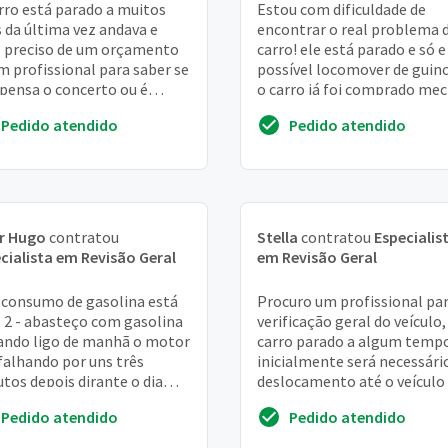
rro está parado a muitos
Estou com dificuldade de
 da última vez andava e
encontrar o real problema 
 preciso de um orçamento
carro! ele está parado e só e
m profissional para saber se
possível locomover de guinc
ensa o concerto ou é
o carro já foi comprado me
or a venda
e parece que o chicote já era
Pedido atendido
Pedido atendido
queria a...
r Hugo
contratou
Stella
contratou
Especialis
cialista em Revisão Geral
em Revisão Geral
o consumo de gasolina está
Procuro um profissional pa
. 2 - abasteço com gasolina
verificação geral do veículo,
ando ligo de manhã o motor
carro parado a algum temp
 falhando por uns três
inicialmente será necessári
tos depois dirante o dia
deslocamento até o veículo
iona normalmente. 3 - as
o mesmo não está funcion
Pedido atendido
Pedido atendido
s em...