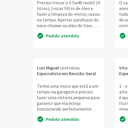
Preciso trocar o ó 5w40 mobil (4
O ca
litros), trocar filtro de óleo e
anos
fazer a limpeza do motor, vazou
tudo
na tampa. Apertar parafusos do
de u
para-choque ou algo do tipo, a
comp
muito tempo foi feita manut...
melh
Pedido atendido
Luiz Miguel
contratou
Vito
Especialista em Revisão Geral
Espe
Tenho uma moto que está a um
1 - 
tempo na garagem e preciso
alto
fazer uma vistoria pequena para
e qu
garantir que ela esteja
fica
funcionando perfeitamente
minu
devido ao tempo de não uso. O
func
Pedido atendido
profissional também...
veze