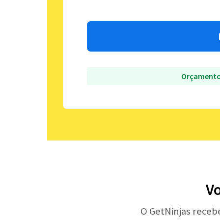
Orçamento
Vo
O GetNinjas receb