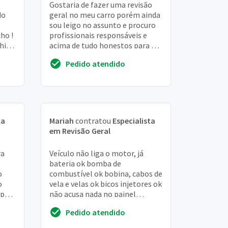
Gostaria de fazer uma revisão
do
geral no meu carro porém ainda
sou leigo no assunto e procuro
ho !
profissionais responsáveis e
chido
acima de tudo honestos para o
!
serviço
Pedido atendido
ta
Mariah
contratou
Especialista
em Revisão Geral
ra
Veículo não liga o motor, já
bateria ok bomba de
o
combustível ok bobina, cabos de
o
vela e velas ok bicos injetores ok
 pois
não acusa nada no painel
ando
verificado:
Pedido atendido