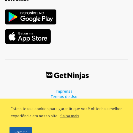
Imprensa
Termos de Uso
Política de Privacidade
Este site usa cookies para garantir que você obtenha a melhor
experiência em nosso site.
Saiba mais
©2011 - 2026, GetNinjas LTDA. CNPJ 55.744.877/0001-89 - Rua Dr.
Permitir
Fernandes Coelho, 85 - 3º andar - São Paulo/SP - Brasil