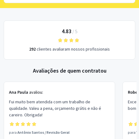
4.83
/
5
292
clientes avaliaram nossos profissionais
Avaliações de quem contratou
Ana Paula
avaliou:
Rober
Fui muito bem atendida com um trabalho de
Excel
qualidade. Valeu a pena, orçamento grátis e não é
bom p
careiro. Obrigada!
para
Antônio Santos
/
Revisão Geral
para
V