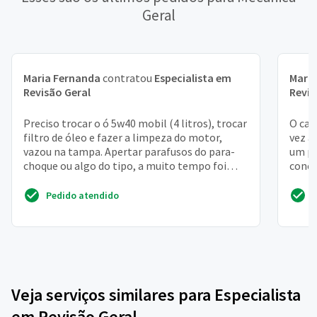
Geral
Maria Fernanda
contratou
Especialista em
Maria
Revisão Geral
Revis
Preciso trocar o ó 5w40 mobil (4 litros), trocar
O car
filtro de óleo e fazer a limpeza do motor,
vez a
vazou na tampa. Apertar parafusos do para-
um pr
choque ou algo do tipo, a muito tempo foi
conce
feita manut...
Pedido atendido
Veja serviços similares para Especialista
em Revisão Geral