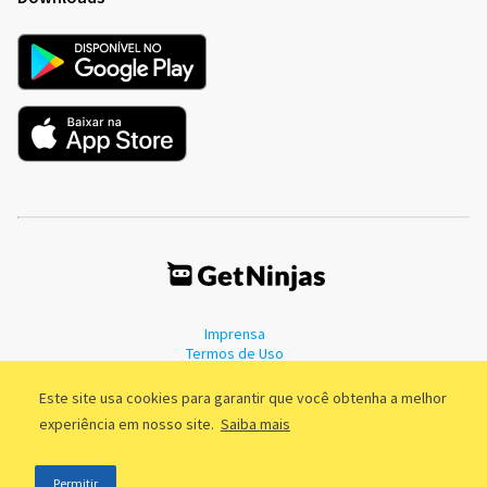
Imprensa
Termos de Uso
Política de Privacidade
Este site usa cookies para garantir que você obtenha a melhor
experiência em nosso site.
Saiba mais
©2011 - 2026, GetNinjas LTDA. CNPJ 55.744.877/0001-89 - Rua Dr.
Permitir
Fernandes Coelho, 85 - 3º andar - São Paulo/SP - Brasil