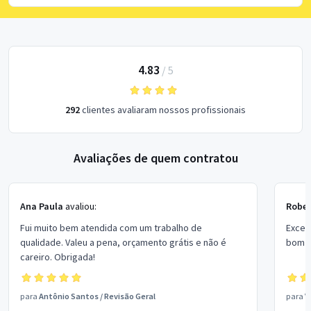
4.83
/
5
292
clientes avaliaram nossos profissionais
Avaliações de quem contratou
Ana Paula
avaliou:
Rober
Fui muito bem atendida com um trabalho de
Excel
qualidade. Valeu a pena, orçamento grátis e não é
bom p
careiro. Obrigada!
para
Antônio Santos
/
Revisão Geral
para
V