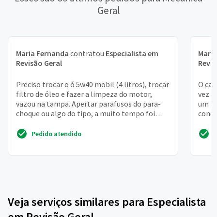
Geral
Maria Fernanda
contratou
Especialista em
Maria
Revisão Geral
Revis
Preciso trocar o ó 5w40 mobil (4 litros), trocar
O car
filtro de óleo e fazer a limpeza do motor,
vez a
vazou na tampa. Apertar parafusos do para-
um pr
choque ou algo do tipo, a muito tempo foi
conce
feita manut...
Pedido atendido
Veja serviços similares para Especialista
em Revisão Geral