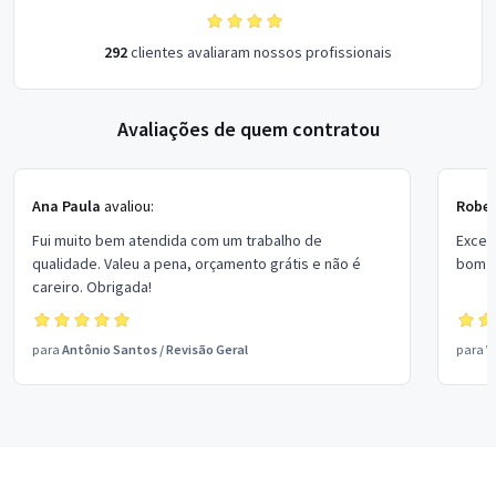
292
clientes avaliaram nossos profissionais
Avaliações de quem contratou
Ana Paula
avaliou:
Rober
Fui muito bem atendida com um trabalho de
Excel
qualidade. Valeu a pena, orçamento grátis e não é
bom p
careiro. Obrigada!
para
Antônio Santos
/
Revisão Geral
para
V