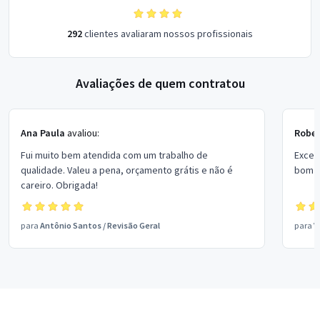
292
clientes avaliaram nossos profissionais
Avaliações de quem contratou
Ana Paula
avaliou:
Rober
Fui muito bem atendida com um trabalho de
Excel
qualidade. Valeu a pena, orçamento grátis e não é
bom p
careiro. Obrigada!
para
Antônio Santos
/
Revisão Geral
para
V