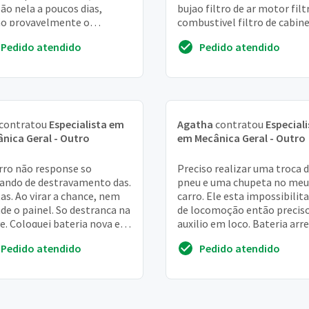
são nela a poucos dias,
bujao filtro de ar motor filt
o provavelmente o
combustivel filtro de cabin
lema seja gasolina
higienização de ar condicio
Pedido atendido
Pedido atendido
j...
contratou
Especialista em
Agatha
contratou
Especiali
nica Geral - Outro
em Mecânica Geral - Outro
rro não response so
Preciso realizar uma troca 
ndo de destravamento das.
pneu e uma chupeta no meu
as. Ao virar a chance, nem
carro. Ele esta impossibilit
de o painel. So destranca na
de locomoção então preciso
e. Coloquei bateria nova em
auxilio em loco. Bateria arr
4
Pedido atendido
Pedido atendido