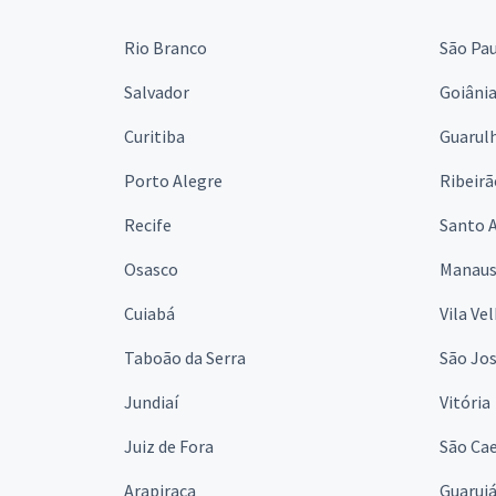
Rio Branco
São Pa
Salvador
Goiâni
Curitiba
Guarul
Porto Alegre
Ribeirã
Recife
Santo 
Osasco
Manau
Cuiabá
Vila Ve
Taboão da Serra
São Jo
Jundiaí
Vitória
Juiz de Fora
São Cae
Arapiraca
Guaruj