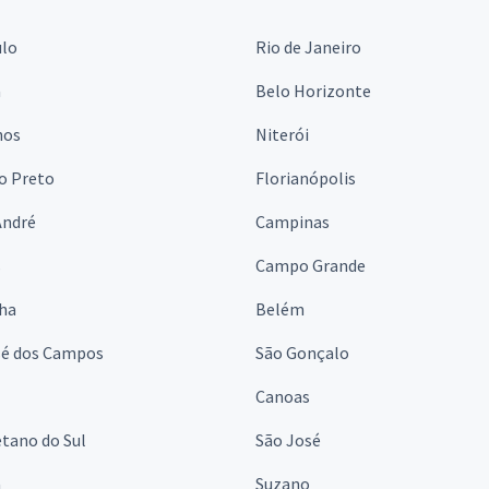
ulo
Rio de Janeiro
a
Belo Horizonte
hos
Niterói
o Preto
Florianópolis
André
Campinas
s
Campo Grande
lha
Belém
sé dos Campos
São Gonçalo
Canoas
tano do Sul
São José
á
Suzano