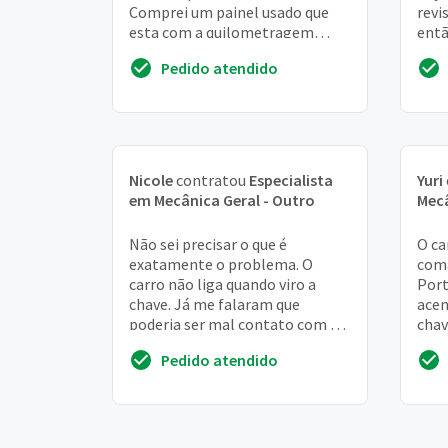
Comprei um painel usado que
revi
esta com a quilometragem
entã
menor que a do meu veículo
prob
Pedido atendido
Nicole
contratou
Especialista
Yuri
em Mecânica Geral - Outro
Mecâ
Não sei precisar o que é
O ca
exatamente o problema. O
coma
carro não liga quando viro a
Port
chave. Já me falaram que
acen
poderia ser mal contato com a
chav
chave ou o arranque. Mas não
10/0
Pedido atendido
tenho a mínima ideia