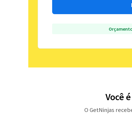
Orçamento
Você é
O GetNinjas receb