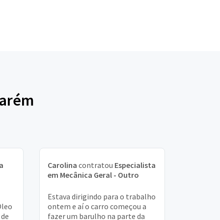
tarém
a
Carolina
contratou
Especialista
em Mecânica Geral - Outro
Estava dirigindo para o trabalho
Oleo
ontem e aí o carro começou a
 de
fazer um barulho na parte da