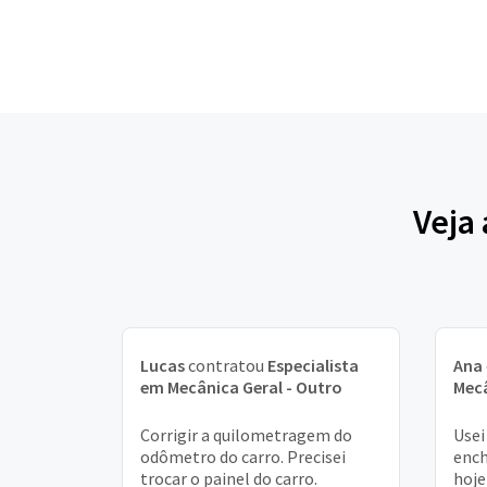
Veja
Lucas
contratou
Especialista
Ana
em Mecânica Geral - Outro
Mecâ
Corrigir a quilometragem do
Usei
odômetro do carro. Precisei
ench
trocar o painel do carro.
hoje