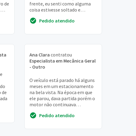
ro de
frente, eu senti como alguma
e
coisa estivesse soltado e
nado
começado a bater
Pedido atendido
sta
Ana Clara
contratou
Especialista em Mecânica Geral
- Outro
de
O veículo está parado há alguns
ado
meses em um estacionamento
 de
na bela vista. Na época em que
eada
ele parou, dava partida porém o
motor não continuava
funcionando. Algumas opiniões
Pedido atendido
falavam em bom...