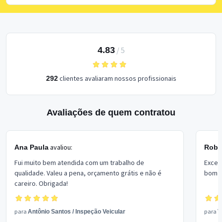
4.83
/
5
clientes avaliaram nossos profissionais
292
Avaliações de quem contratou
avaliou:
Ana Paula
Rober
Fui muito bem atendida com um trabalho de
Excel
qualidade. Valeu a pena, orçamento grátis e não é
bom p
careiro. Obrigada!
para
para
Antônio Santos
/
Inspeção Veicular
V