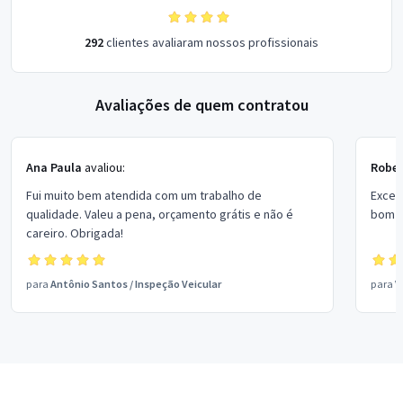
292
clientes avaliaram nossos profissionais
Avaliações de quem contratou
Ana Paula
avaliou:
Rober
Fui muito bem atendida com um trabalho de
Excel
qualidade. Valeu a pena, orçamento grátis e não é
bom p
careiro. Obrigada!
para
Antônio Santos
/
Inspeção Veicular
para
V