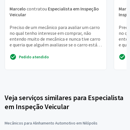
Marcelo
contratou
Especialista em Inspeção
Maria
Veicular
Inspe
Preciso de um mecânico para avaliar um carro
Preci
no qual tenho interesse em comprar, não
no qu
entendo muito de mecânica e nunca tive carro
enten
e queria que alguém avaliasse se o carro está
e que
em boas con...
em bo
Pedido atendido
Veja serviços similares para Especialista
em Inspeção Veicular
Mecânicos para Alinhamento Automotivo em Nilópolis