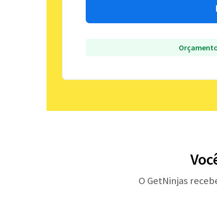
Orçamento
Você
O GetNinjas receb