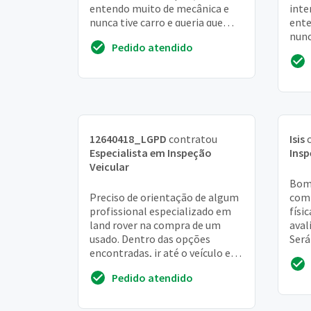
entendo muito de mecânica e
inte
nunca tive carro e queria que
ente
alguém avaliasse se o carro está
nunc
Pedido atendido
em boas con...
algu
em b
12640418_LGPD
contratou
Isis
c
Especialista em Inspeção
Insp
Veicular
Bom 
Preciso de orientação de algum
comp
profissional especializado em
físi
land rover na compra de um
aval
usado. Dentro das opções
Será
encontradas, ir até o veículo e
23/1
avaliar se vale a pena ou não
Pedido atendido