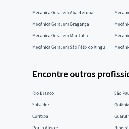
Mecânica Geral em Abaetetuba
Mecâni
Mecânica Geral em Bragança
Mecâni
Mecânica Geral em Marituba
Mecâni
Mecânica Geral em São Félix do Xingu
Mecânic
Encontre outros profissi
Rio Branco
São Pa
Salvador
Goiâni
Curitiba
Guarul
Porto Alegre
Ribeirã