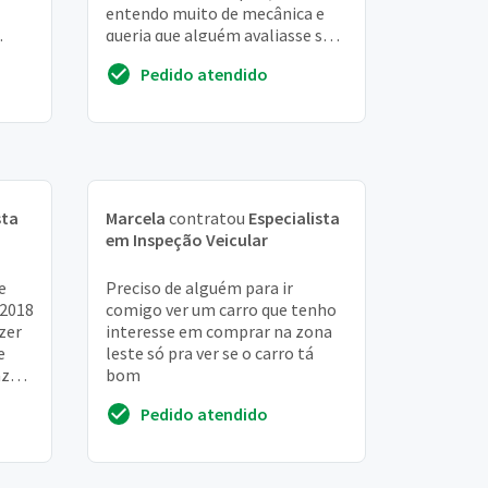
entendo muito de mecânica e
queria que alguém avaliasse se o
carro está em boas condições e
Pedido atendido
não vá apr...
sta
Marcela
contratou
Especialista
em Inspeção Veicular
e
Preciso de alguém para ir
/2018
comigo ver um carro que tenho
zer
interesse em comprar na zona
e
leste só pra ver se o carro tá
azer
bom
,
Pedido atendido