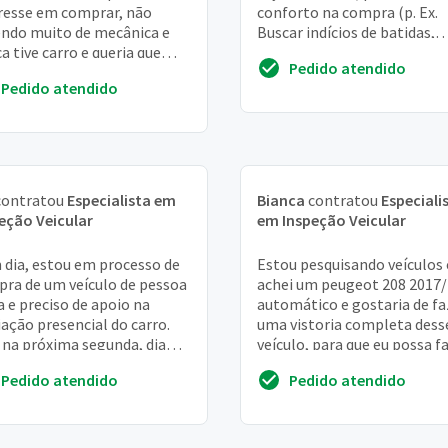
resse em comprar, não
conforto na compra (p. Ex.
ndo muito de mecânica e
Buscar indícios de batidas,
a tive carro e queria que
problemas mecânicos ou
Pedido atendido
ém avaliasse se o carro está
elétricos que podem gerar...
Pedido atendido
oas con...
ontratou
Especialista em
Bianca
contratou
Especiali
eção Veicular
em Inspeção Veicular
dia, estou em processo de
Estou pesquisando veículos 
ra de um veículo de pessoa
achei um peugeot 208 2017
ca e preciso de apoio na
automático e gostaria de fa
iação presencial do carro.
uma vistoria completa dess
 na próxima segunda, dia
veículo, para que eu possa f
0
a compra sem dor de cabeça
Pedido atendido
Pedido atendido
muito o...