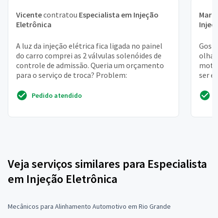
Vicente
contratou
Especialista em Injeção
Maria
Eletrônica
Injeç
A luz da injeção elétrica fica ligada no painel
Gosta
do carro comprei as 2 válvulas solenóides de
olhar
controle de admissão. Queria um orçamento
motor
para o serviço de troca? Problem:
ser e
Pedido atendido
Veja serviços similares para Especialista
em Injeção Eletrônica
Mecânicos para Alinhamento Automotivo em Rio Grande