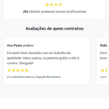
292
clientes avaliaram nossos profissionais
Avaliações de quem contratou
Ana Paula
avaliou:
Rober
Fui muito bem atendida com um trabalho de
Excel
qualidade. Valeu a pena, orçamento grátis e não é
bom p
careiro. Obrigada!
para
Antônio Santos
/
Injeção Eletrônica
para
V