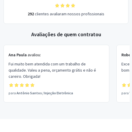
292
clientes avaliaram nossos profissionais
Avaliações de quem contratou
Ana Paula
avaliou:
Rober
Fui muito bem atendida com um trabalho de
Excel
qualidade. Valeu a pena, orçamento grátis e não é
bom p
careiro. Obrigada!
para
Antônio Santos
/
Injeção Eletrônica
para
V