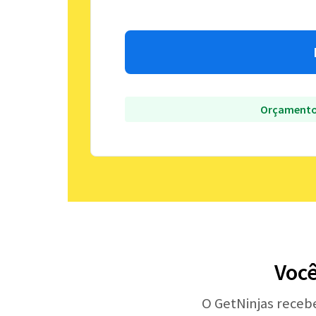
Orçamento
Você
O GetNinjas receb