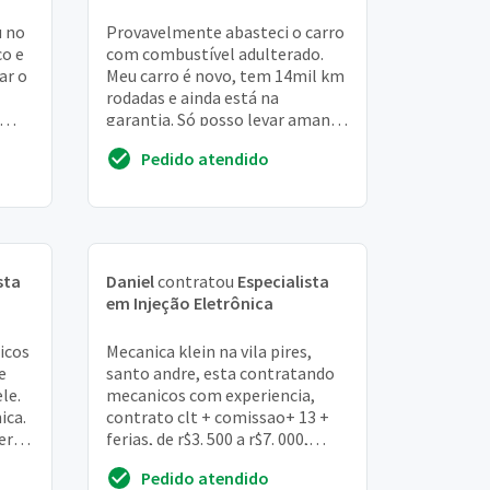
u no
Provavelmente abasteci o carro
co e
com combustível adulterado.
ar o
Meu carro é novo, tem 14mil km
rodadas e ainda está na
garantia. Só posso levar amanhã
na autorizada, mas estou
Pedido atendido
precisando de um...
sta
Daniel
contratou
Especialista
em Injeção Eletrônica
icos
Mecanica klein na vila pires,
e
santo andre, esta contratando
le.
mecanicos com experiencia,
ica.
contrato clt + comissao+ 13 +
 era
ferias, de r$3. 500 a r$7. 000,
segunda a sexta
Pedido atendido