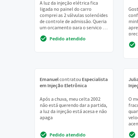
A luz da injeção elétrica fica
ligada no painel do carro
Gost
comprei as 2 válvulas solenóides
conf
de controle de admissão. Queria
minh
um orçamento para o serviço de
apre
troca? Problem:
prec
Pedido atendido
na g
Emanuel
contratou
Especialista
Juli
em Injeção Eletrônica
Inje
Após a chuva, meu celta 2002
O me
não está querendo dar a partida,
fra
a luz da injeção está acesa e não
quan
apaga
velo
acen
que 
Pedido atendido