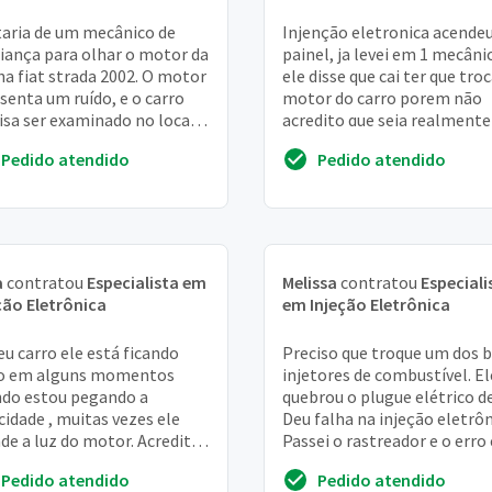
aria de um mecânico de
Injenção eletronica acende
iança para olhar o motor da
painel, ja levei em 1 mecâni
a fiat strada 2002. O motor
ele disse que cai ter que troc
senta um ruído, e o carro
motor do carro porem não
isa ser examinado no local,
acredito que seja realmente
ávea, zona sul
isso, preciso de ajuda
Pedido atendido
Pedido atendido
a
contratou
Especialista em
Melissa
contratou
Especiali
ção Eletrônica
em Injeção Eletrônica
u carro ele está ficando
Preciso que troque um dos b
co em alguns momentos
injetores de combustível. El
do estou pegando a
quebrou o plugue elétrico de
cidade , muitas vezes ele
Deu falha na injeção eletrôn
de a luz do motor. Acredito
Passei o rastreador e o erro
seja a injeção
no circuito. Fui averiguar ...
Pedido atendido
Pedido atendido