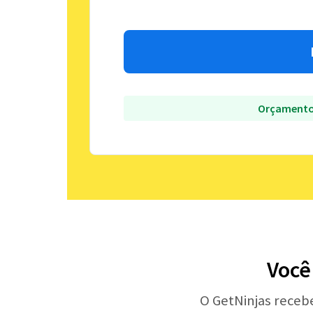
Orçamento
Você
O GetNinjas receb