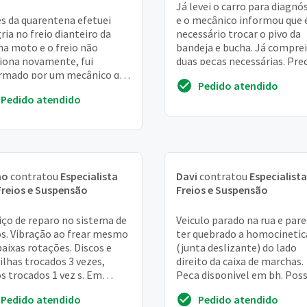
Já levei o carro para diagnó
s da quarentena efetuei
e o mecânico informou que 
ria no freio dianteiro da
necessário trocar o pivo da
a moto e o freio não
bandeja e bucha. Já comprei
iona novamente, fui
duas peças necessárias. Pre
rmado por um mecânico que
urgente
Pedido atendido
recisaria trocar o burrinho
Pedido atendido
que ele não ti...
no
contratou
Especialista
Davi
contratou
Especialist
reios e Suspensão
Freios e Suspensão
iço de reparo no sistema de
Veiculo parado na rua e par
os. Vibração ao frear mesmo
ter quebrado a homocinetic
aixas rotações. Discos e
(junta deslizante) do lado
ilhas trocados 3 vezes,
direito da caixa de marchas.
s trocados 1 vez s. Em
Peça disponivel em bh. Pos
sso. As pastilhas
mandar entregar na oficina
Pedido atendido
Pedido atendido
tantemente fa...
é preciso b...