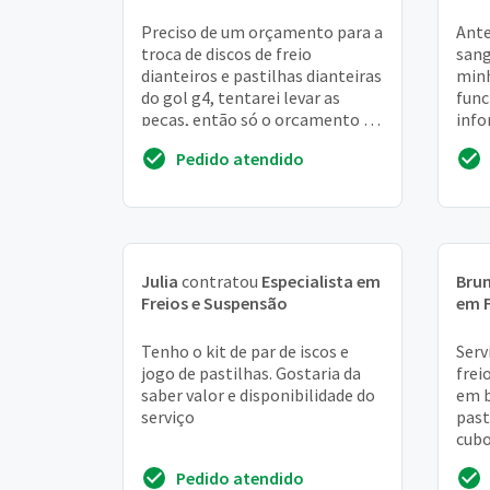
Preciso de um orçamento para a
Ante
troca de discos de freio
sang
dianteiros e pastilhas dianteiras
minh
do gol g4, tentarei levar as
func
peças, então só o orçamento de
info
mão de obra, por gentileza
eu p
Pedido atendido
mas 
Julia
contratou
Especialista em
Bru
Freios e Suspensão
em F
Tenho o kit de par de iscos e
Serv
jogo de pastilhas. Gostaria da
frei
saber valor e disponibilidade do
em b
serviço
past
cubo
suce
Pedido atendido
cons