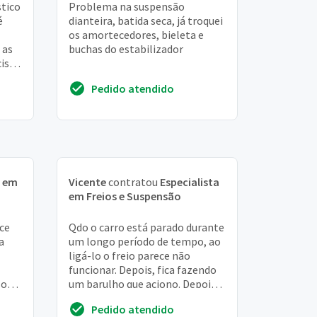
stico
Problema na suspensão
é
dianteira, batida seca, já troquei
os amortecedores, bieleta e
 as
buchas do estabilizador
ciso
Pedido atendido
a em
Vicente
contratou
Especialista
em Freios e Suspensão
ece
Qdo o carro está parado durante
a
um longo período de tempo, ao
ligá-lo o freio parece não
funcionar. Depois, fica fazendo
so
um barulho que aciono. Depois q
. Não
o carro "esquenta" , o barulho
Pedido atendido
some