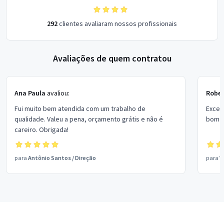
292
clientes avaliaram nossos profissionais
Avaliações de quem contratou
Ana Paula
avaliou:
Rober
Fui muito bem atendida com um trabalho de
Excel
qualidade. Valeu a pena, orçamento grátis e não é
bom p
careiro. Obrigada!
para
Antônio Santos
/
Direção
para
V