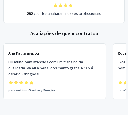
292
clientes avaliaram nossos profissionais
Avaliações de quem contratou
Ana Paula
avaliou:
Rober
Fui muito bem atendida com um trabalho de
Excel
qualidade. Valeu a pena, orçamento grátis e não é
bom p
careiro. Obrigada!
para
Antônio Santos
/
Direção
para
V