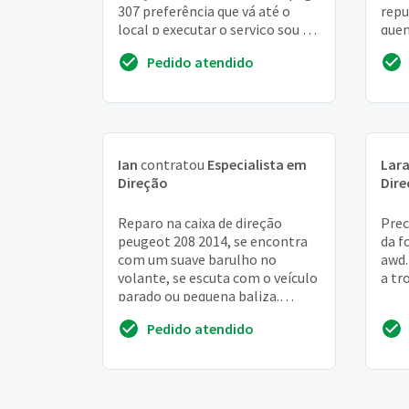
307 preferência que vá até o
repu
local p executar o serviço sou de
quen
poa
uns 
Pedido atendido
Ian
contratou
Especialista em
Lar
Direção
Dir
Reparo na caixa de direção
Prec
peugeot 208 2014, se encontra
da f
com um suave barulho no
awd.
volante, se escuta com o veículo
a tr
parado ou pequena baliza.
Detalhe, quando o veículo se
Pedido atendido
encontra frio o ba...