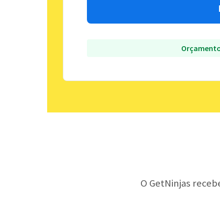
Orçamento
O GetNinjas receb