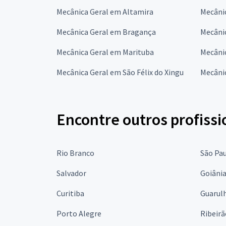
Mecânica Geral em Altamira
Mecâni
Mecânica Geral em Bragança
Mecâni
Mecânica Geral em Marituba
Mecâni
Mecânica Geral em São Félix do Xingu
Mecânic
Encontre outros profissi
Rio Branco
São Pa
Salvador
Goiâni
Curitiba
Guarul
Porto Alegre
Ribeirã