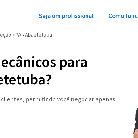
Seja um profissional
Como func
reção
PA
Abaetetuba
›
›
ecânicos para
etetuba?
r clientes, permitindo você negociar apenas