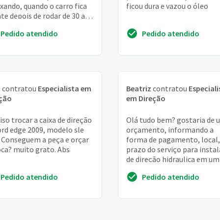
xando, quando o carro fica
ficou dura e vazou o óleo
te depois de rodar de 30 a
50 minutos
Pedido atendido
Pedido atendido
a
contratou
Especialista em
Beatriz
contratou
Especiali
eção
em Direção
iso trocar a caixa de direção
Olá tudo bem? gostaria de 
ord edge 2009, modelo sle
orçamento, informando a
 Conseguem a peça e orçar
forma de pagamento, local,
oca? muito grato. Abs
prazo do serviço para insta
de direção hidraulica em um
ka 2005 gl
Pedido atendido
Pedido atendido