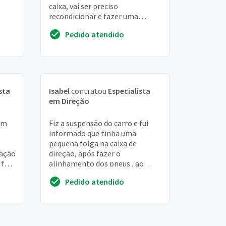
caixa, vai ser preciso
recondicionar e fazer uma
revisão completa na caixa
Pedido atendido
sta
Isabel
contratou
Especialista
em Direção
um
Fiz a suspensão do carro e fui
informado que tinha uma
pequena folga na caixa de
lação
direção, após fazer o
 ford
alinhamento dos pneus , ao
fazer uma manobra , senti um
Pedido atendido
estalo e após isso meu volan...