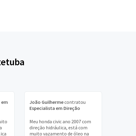
tetuba
a em
João Guilherme
contratou
Especialista em Direção
uito
Meu honda civic ano 2007 com
a
direção hidráulica, está com
lica
muito vazamento de óleo na