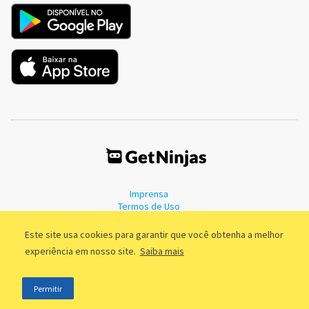
Imprensa
Termos de Uso
Política de Privacidade
Este site usa cookies para garantir que você obtenha a melhor
experiência em nosso site.
Saiba mais
©2011 - 2026, GetNinjas LTDA. CNPJ 55.744.877/0001-89 - Rua Dr.
Permitir
Fernandes Coelho, 85 - 3º andar - São Paulo/SP - Brasil