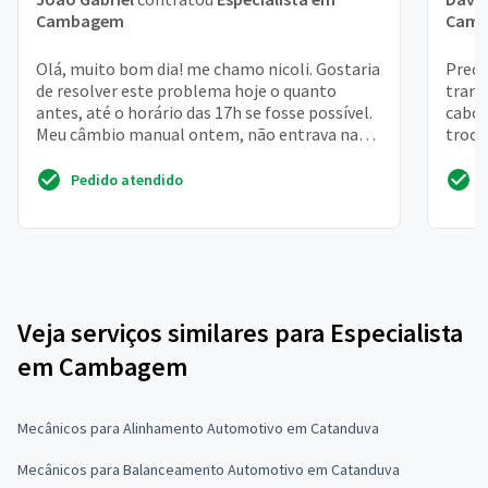
Cambagem
Cam
Olá, muito bom dia! me chamo nicoli. Gostaria
Preci
de resolver este problema hoje o quanto
tramb
antes, até o horário das 17h se fosse possível.
cabo 
Meu câmbio manual ontem, não entrava na
troca
primeira marc...
sem o
Pedido atendido
Veja serviços similares para Especialista
em Cambagem
Mecânicos para Alinhamento Automotivo em Catanduva
Mecânicos para Balanceamento Automotivo em Catanduva