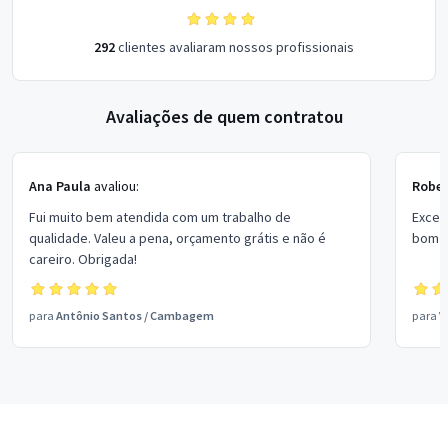
292
clientes avaliaram nossos profissionais
Avaliações de quem contratou
Ana Paula
avaliou:
Rober
Fui muito bem atendida com um trabalho de
Excel
qualidade. Valeu a pena, orçamento grátis e não é
bom p
careiro. Obrigada!
para
Antônio Santos
/
Cambagem
para
V