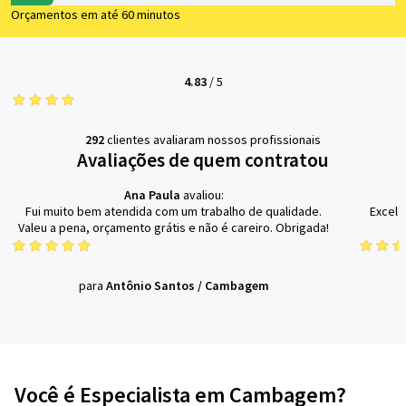
Orçamentos em até 60 minutos
4.83
/
5
292
clientes avaliaram nossos profissionais
Avaliações de quem contratou
Ana Paula
avaliou:
Fui muito bem atendida com um trabalho de qualidade.
Excele
Valeu a pena, orçamento grátis e não é careiro. Obrigada!
para
Antônio Santos
/
Cambagem
Você é Especialista em Cambagem?