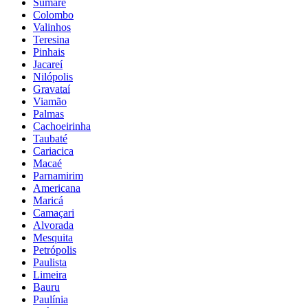
Sumaré
Colombo
Valinhos
Teresina
Pinhais
Jacareí
Nilópolis
Gravataí
Viamão
Palmas
Cachoeirinha
Taubaté
Cariacica
Macaé
Parnamirim
Americana
Maricá
Camaçari
Alvorada
Mesquita
Petrópolis
Paulista
Limeira
Bauru
Paulínia