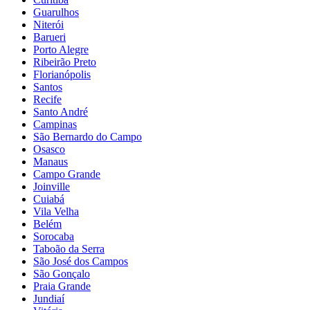
Guarulhos
Niterói
Barueri
Porto Alegre
Ribeirão Preto
Florianópolis
Santos
Recife
Santo André
Campinas
São Bernardo do Campo
Osasco
Manaus
Campo Grande
Joinville
Cuiabá
Vila Velha
Belém
Sorocaba
Taboão da Serra
São José dos Campos
São Gonçalo
Praia Grande
Jundiaí