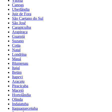
Vitória
Canoas
Uberlândia
Juiz de Fora
São Caetano do Sul
São José
Carapicuíba
Arapiraca
Guarujá
Suzano
Cotia
Natal
Londrina
Mauá
Blumenau
Itajaí
Betim
Itapevi
Aracaju
Piracicaba
Maceió
Hortolândia
Olinda
Indaiatuba
Itaquaquecetuba