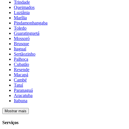
Trindade
Queimados
Luziânia
Marília
Pindamonhangaba
Toledo
Guaratinguetá
Mossoró
Brusque
Itaguaí
Sertãozinho
Palhoça
Cubatão
Resende
Macapá
Cambé
Tatuí
Paranaguá
Araçatuba
Itabuna
Mostrar mais
Serviços