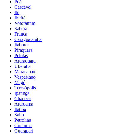
Poá
Cascavel
Itu
Ibirité
Votorantim
Sabará
Franca
Caraguatatuba
Itaboraí
Piraquara
Pelotas
Araraquara
Uberaba
Maracanaú
Vespasiano
Magé
Teresópolis
Ipatinga
Chapecó
Araruama
Itatiba
Salto
Petrolina
Criciúma
Guarapari