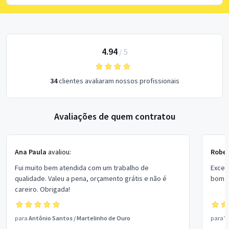
4.94
/
5
34
clientes avaliaram nossos profissionais
Avaliações de quem contratou
Ana Paula
avaliou:
Rober
Fui muito bem atendida com um trabalho de
Excel
qualidade. Valeu a pena, orçamento grátis e não é
bom p
careiro. Obrigada!
para
Antônio Santos
/
Martelinho de Ouro
para
V