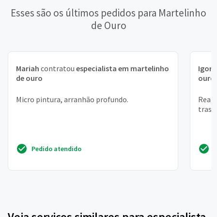
Esses são os últimos pedidos para Martelinho
de Ouro
Mariah
contratou
especialista em martelinho
Igor
c
de ouro
ouro
Micro pintura, arranhão profundo.
Reali
trase
Pedido atendido
Veja serviços similares para especialista