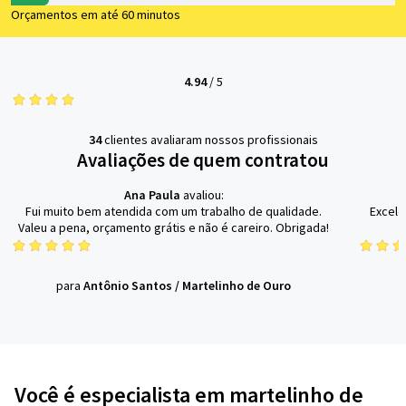
Orçamentos em até 60 minutos
4.94
/
5
34
clientes avaliaram nossos profissionais
Avaliações de quem contratou
Ana Paula
avaliou:
Fui muito bem atendida com um trabalho de qualidade.
Excele
Valeu a pena, orçamento grátis e não é careiro. Obrigada!
para
Antônio Santos
/
Martelinho de Ouro
Você é especialista em martelinho de