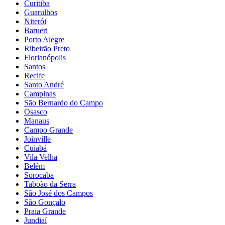
Curitiba
Guarulhos
Niterói
Barueri
Porto Alegre
Ribeirão Preto
Florianópolis
Santos
Recife
Santo André
Campinas
São Bernardo do Campo
Osasco
Manaus
Campo Grande
Joinville
Cuiabá
Vila Velha
Belém
Sorocaba
Taboão da Serra
São José dos Campos
São Gonçalo
Praia Grande
Jundiaí