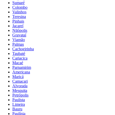
Sumaré
Colombo
Valinhos
Teresina
Pinhais
Jacareí
Nilópolis
Gravataí
Viamão
Palmas
Cachoeirinha
Taubaté
Cariacica
Macaé
Parnamirim
Americana
Maricá
Camaçari
Alvorada
Mesquita
Petrópolis
Paulista
Limeira
Bauru
Paulínia