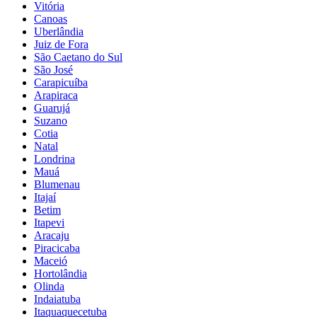
Vitória
Canoas
Uberlândia
Juiz de Fora
São Caetano do Sul
São José
Carapicuíba
Arapiraca
Guarujá
Suzano
Cotia
Natal
Londrina
Mauá
Blumenau
Itajaí
Betim
Itapevi
Aracaju
Piracicaba
Maceió
Hortolândia
Olinda
Indaiatuba
Itaquaquecetuba