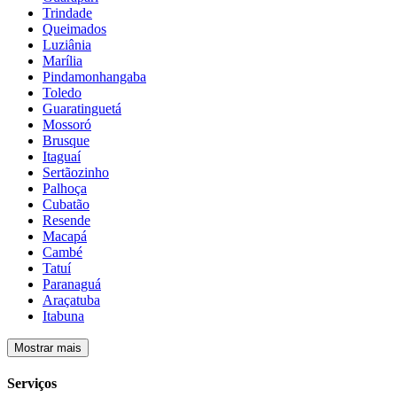
Trindade
Queimados
Luziânia
Marília
Pindamonhangaba
Toledo
Guaratinguetá
Mossoró
Brusque
Itaguaí
Sertãozinho
Palhoça
Cubatão
Resende
Macapá
Cambé
Tatuí
Paranaguá
Araçatuba
Itabuna
Mostrar mais
Serviços