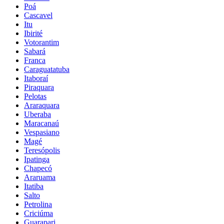
Poá
Cascavel
Itu
Ibirité
Votorantim
Sabará
Franca
Caraguatatuba
Itaboraí
Piraquara
Pelotas
Araraquara
Uberaba
Maracanaú
Vespasiano
Magé
Teresópolis
Ipatinga
Chapecó
Araruama
Itatiba
Salto
Petrolina
Criciúma
Guarapari