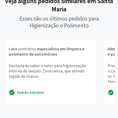
Veja alguns pedidos similares em Santa
Maria
Esses são os últimos pedidos para
Higienização e Polimento
Lara
contratou
especialista em limpeza e
Alex
polimento de automóveis
e po
Gostaria de saber o valor para higienização
Preci
interna do veiculo. Zona oeste, que atenda
o car
região de osasco
lo. J
fora 
higien
Pedido atendido