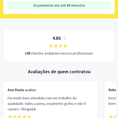
Orçamentos em até 60 minutos
4.86
/
5
149
clientes avaliaram nossos profissionais
Avaliações de quem contratou
Ana Paula
avaliou:
Rober
Fui muito bem atendida com um trabalho de
Excel
qualidade. Valeu a pena, orçamento grátis e não é
bom p
careiro. Obrigada!