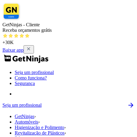
GetNinjas - Cliente
Receba orçamentos grátis
+30K
Baixar app
Seja um profissional
Como funciona?
Segurança
Seja um profissional
GetNinjas
›
Automóveis
›
Higienização e Polimento
›
Revitalização de Plásticos
›