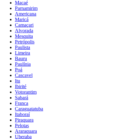
Macaé
Parnamirim
Americana
Maricá
Camaçari
Alvorada
Mesquita
Petrópolis
Paulista
Limeira
Bauru
Paulínia
Poá
Cascavel
Itu
Ibirité
Votorantim
Sabará
Franca
Caraguatatuba
Itaboraí
Piraquara
Pelotas
Araraquara
Uberaba