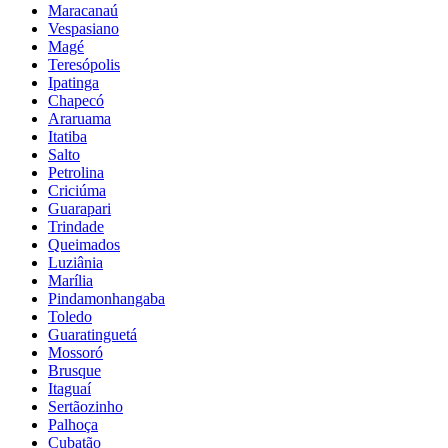
Maracanaú
Vespasiano
Magé
Teresópolis
Ipatinga
Chapecó
Araruama
Itatiba
Salto
Petrolina
Criciúma
Guarapari
Trindade
Queimados
Luziânia
Marília
Pindamonhangaba
Toledo
Guaratinguetá
Mossoró
Brusque
Itaguaí
Sertãozinho
Palhoça
Cubatão