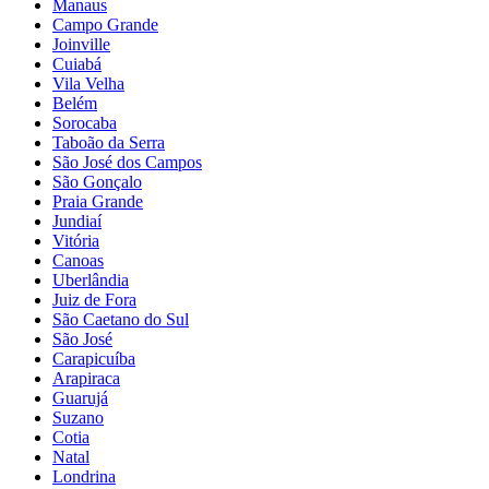
Manaus
Campo Grande
Joinville
Cuiabá
Vila Velha
Belém
Sorocaba
Taboão da Serra
São José dos Campos
São Gonçalo
Praia Grande
Jundiaí
Vitória
Canoas
Uberlândia
Juiz de Fora
São Caetano do Sul
São José
Carapicuíba
Arapiraca
Guarujá
Suzano
Cotia
Natal
Londrina