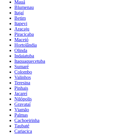
Mauá
Blumenau
Itajaí
Betim
Itapevi
Aracaju
Piracicaba
Maceió
Hortolândia
Olinda
Indaiatuba
Itaquaquecetuba
Sumaré
Colombo
Valinhos
Teresina
Pinhais
Jacareí
Nilópolis
Gravataí
Viamão
Palmas
Cachoeirinha
Taubaté
Cariacica