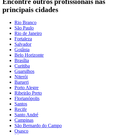
Encontre outros profissionais nas
principais cidades
Rio Branco
São Paulo
Rio de Janeiro
Fortaleza
Salvador
Goiânia
Belo Horizonte
Brasília
Curitiba
Guarulhos
Niterói
Barueri
Porto Alegre
Ribeirão Preto
Florianópolis
Santos
Recife
Santo André
Campinas
São Bernardo do Campo
Osasco