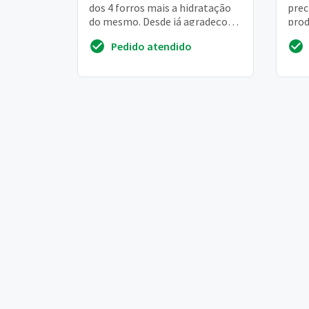
dos 4 forros mais a hidratação
prec
do mesmo. Desde já agradeço
prod
****19
meu 
Pedido atendido
pre