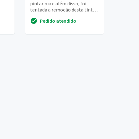
pintar rua e além disso, foi
tentada a remoção desta tinta
pela concessionária e deu uma
Pedido atendido
esbranqui...