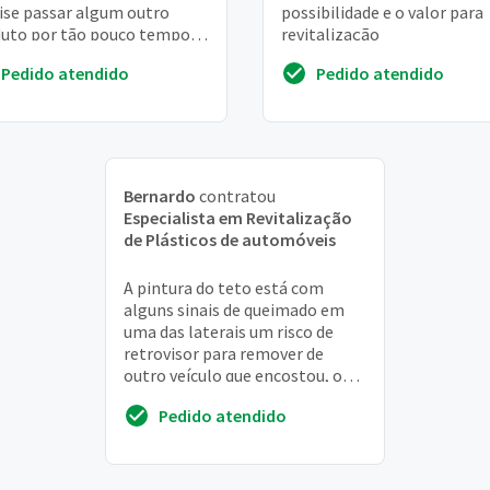
ise passar algum outro
possibilidade e o valor para
uto por tão pouco tempo,
revitalização
carro por dentro é todo
Pedido atendido
Pedido atendido
to
Bernardo
contratou
Especialista em Revitalização
de Plásticos de automóveis
A pintura do teto está com
alguns sinais de queimado em
uma das laterais um risco de
retrovisor para remover de
outro veículo que encostou, o
restante apenas polir
Pedido atendido
normalmente, ou seja ap...