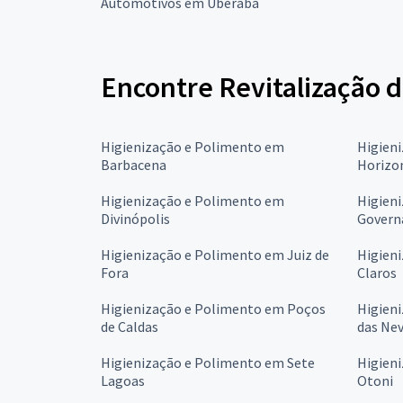
Automotivos em Uberaba
Encontre Revitalização d
Higienização e Polimento em
Higien
Barbacena
Horizo
Higienização e Polimento em
Higien
Divinópolis
Govern
Higienização e Polimento em Juiz de
Higien
Fora
Claros
Higienização e Polimento em Poços
Higien
de Caldas
das Ne
Higienização e Polimento em Sete
Higien
Lagoas
Otoni