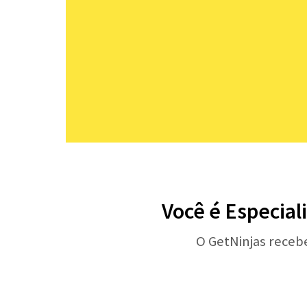
Você é Especial
O GetNinjas receb