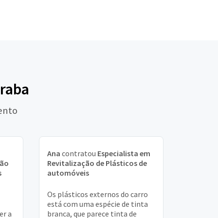
eraba
ento
Ana
contratou
Especialista em
ção
Revitalização de Plásticos de
s
automóveis
Os plásticos externos do carro
está com uma espécie de tinta
er a
branca, que parece tinta de