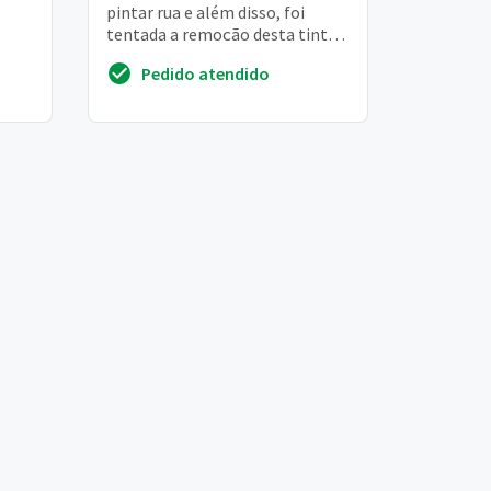
pintar rua e além disso, foi
tentada a remoção desta tinta
pela concessionária e deu uma
Pedido atendido
esbranqui...