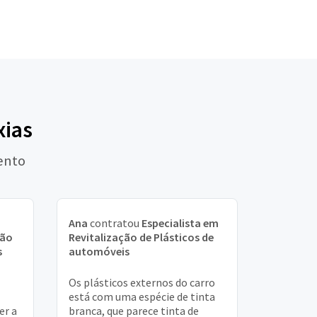
xias
ento
Ana
contratou
Especialista em
ção
Revitalização de Plásticos de
s
automóveis
Os plásticos externos do carro
está com uma espécie de tinta
er a
branca, que parece tinta de