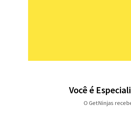
Você é Especial
O GetNinjas receb