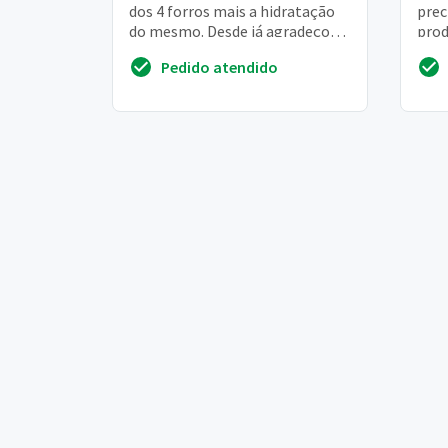
dos 4 forros mais a hidratação
prec
do mesmo. Desde já agradeço
prod
****19
meu 
Pedido atendido
pre