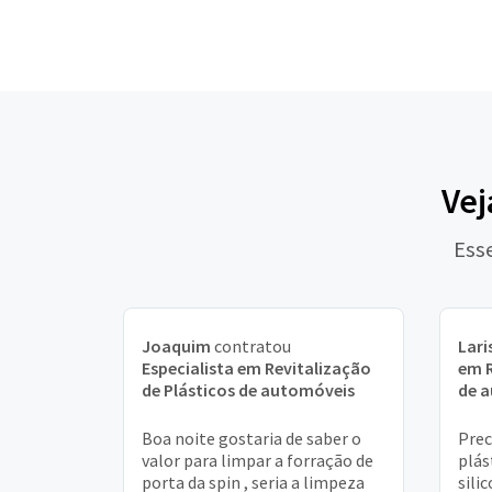
Vej
Ess
Joaquim
contratou
Lari
Especialista em Revitalização
em R
de Plásticos de automóveis
de 
Boa noite gostaria de saber o
Prec
valor para limpar a forração de
plás
porta da spin , seria a limpeza
sili