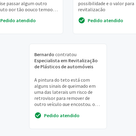
ise passar algum outro
possibilidade e o valor para
uto por tão pouco tempo,
revitalização
carro por dentro é todo
Pedido atendido
Pedido atendido
to
Bernardo
contratou
Especialista em Revitalização
de Plásticos de automóveis
A pintura do teto está com
alguns sinais de queimado em
uma das laterais um risco de
retrovisor para remover de
outro veículo que encostou, o
restante apenas polir
Pedido atendido
normalmente, ou seja ap...