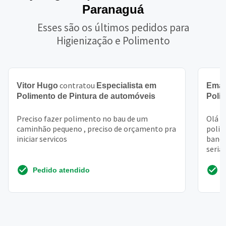
Paranaguá
Esses são os últimos pedidos para
Higienização e Polimento
contratou
Vitor Hugo
Especialista em
Eman
Polimento de Pintura de automóveis
Poli
Preciso fazer polimento no bau de um
Olá b
caminhão pequeno , preciso de orçamento pra
polim
iniciar servicos
banco
seria
Fico 
Pedido atendido