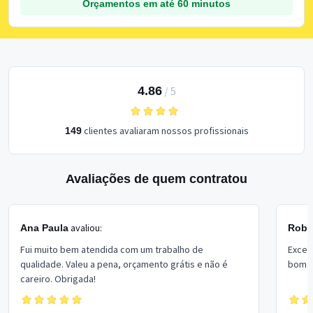
Orçamentos em até 60 minutos
4.86
/
5
clientes avaliaram nossos profissionais
149
Avaliações de quem contratou
avaliou:
Ana Paula
Rober
Fui muito bem atendida com um trabalho de
Excel
qualidade. Valeu a pena, orçamento grátis e não é
bom p
careiro. Obrigada!