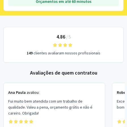
Orçamentos em até 60 minutos
4.86
/
5
149
clientes avaliaram nossos profissionais
Avaliações de quem contratou
Ana Paula
avaliou:
Rober
Fui muito bem atendida com um trabalho de
Excel
qualidade. Valeu a pena, orçamento grátis e não é
bom p
careiro. Obrigada!