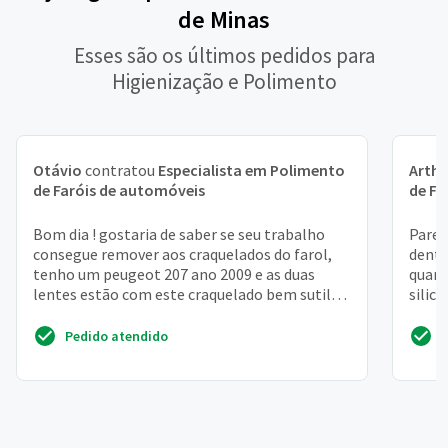
de Minas
Esses são os últimos pedidos para
Higienização e Polimento
Otávio
contratou
Especialista em Polimento
Arthu
de Faróis de automóveis
de Fa
Bom dia ! gostaria de saber se seu trabalho
Parec
consegue remover aos craquelados do farol,
dentr
tenho um peugeot 207 ano 2009 e as duas
quand
lentes estão com este craquelado bem sutil
silic
mais me incomoda....
depois
Pedido atendido