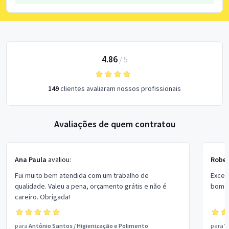
4.86
/
5
149
clientes avaliaram nossos profissionais
Avaliações de quem contratou
Ana Paula
avaliou:
Rober
Fui muito bem atendida com um trabalho de
Excel
qualidade. Valeu a pena, orçamento grátis e não é
bom p
careiro. Obrigada!
para
Antônio Santos
/
Higienização e Polimento
para
V