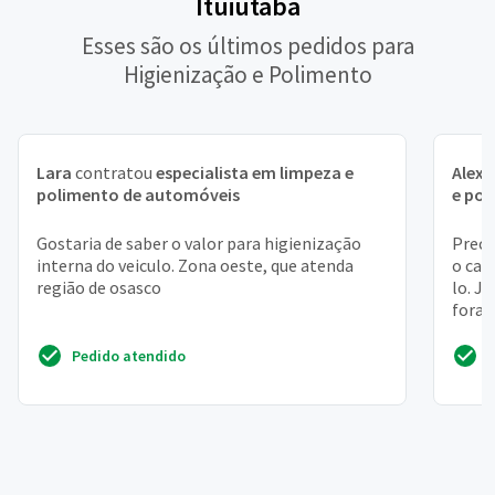
Ituiutaba
Esses são os últimos pedidos para
Higienização e Polimento
Lara
contratou
especialista em limpeza e
Alex
polimento de automóveis
e po
Gostaria de saber o valor para higienização
Preci
interna do veiculo. Zona oeste, que atenda
o car
região de osasco
lo. J
fora 
higien
Pedido atendido